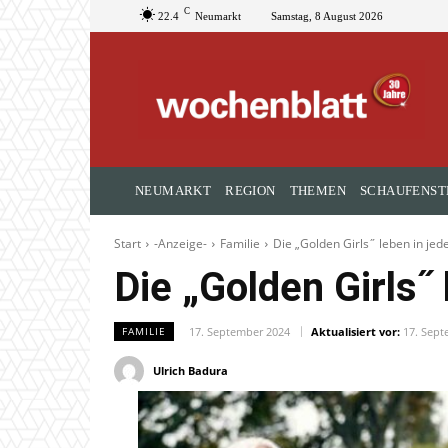
C
22.4
Neumarkt
Samstag, 8 August 2026
NEUMARKT
REGION
THEMEN
SCHAUFENST
Start
-Anzeige-
Familie
Die „Golden Girls˝ leben in je
Die „Golden Girls˝
17. September 2024
Aktualisiert vor:
17. Sept
FAMILIE
Ulrich Badura