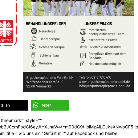
teilen
teilen
ttneumarkt" style=""
CJwb3J0cmFpdCI6eyJtYXJnaW4tYm90dG9tIjoiMzAiLCJkaXNwbGF5I
_title="Gib uns ein "Gefällt mir" auf Facebook und bleibe