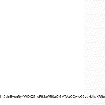
joiIn0sInBvcnRyYWl0X21heF93aWR0aCI6MTAxOCwicG9ydHJhaXRfb