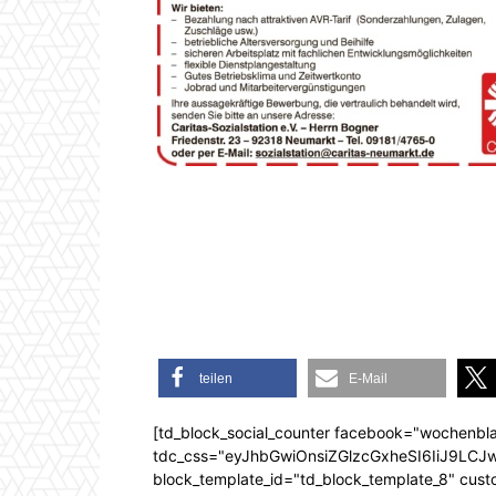
teilen
E-Mail
[td_block_social_counter facebook="wochenbla
tdc_css="eyJhbGwiOnsiZGlzcGxheSI6IiJ9L
block_template_id="td_block_template_8" custom