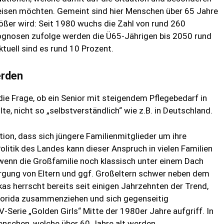
eisen möchten. Gemeint sind hier Menschen über 65 Jahre
ößer wird: Seit 1980 wuchs die Zahl von rund 260
Prognosen zufolge werden die Ü65-Jährigen bis 2050 rund
ktuell sind es rund 10 Prozent.
erden
 die Frage, ob ein Senior mit steigendem Pflegebedarf in
lte, nicht so „selbstverständlich“ wie z.B. in Deutschland.
ition, dass sich jüngere Familienmitglieder um ihre
litik des Landes kann dieser Anspruch in vielen Familien
 wenn die Großfamilie noch klassisch unter einem Dach
sorgung von Eltern und ggf. Großeltern schwer neben dem
as herrscht bereits seit einigen Jahrzehnten der Trend,
lorida zusammenziehen und sich gegenseitig
-Serie „Golden Girls“ Mitte der 1980er Jahre aufgriff. In
Menschen, welche über 60 Jahre alt werden,