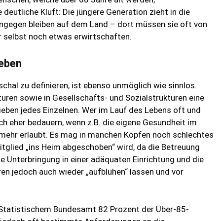
 deutliche Kluft: Die jüngere Generation zieht in die
hingegen bleiben auf dem Land – dort müssen sie oft von
r selbst noch etwas erwirtschaften.
ieben
chal zu definieren, ist ebenso unmöglich wie sinnlos.
turen sowie in Gesellschafts- und Sozialstrukturen eine
lieben jedes Einzelnen. Wer im Lauf des Lebens oft und
ch eher bedauern, wenn z.B. die eigene Gesundheit im
e mehr erlaubt. Es mag in manchen Köpfen noch schlechtes
tglied „ins Heim abgeschoben“ wird, da die Betreuung
Die Unterbringung in einer adäquaten Einrichtung und die
en jedoch auch wieder „aufblühen“ lassen und vor
t Statistischem Bundesamt 82 Prozent der Über-85-