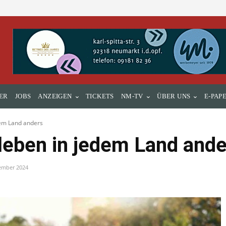
ER
JOBS
ANZEIGEN
TICKETS
NM-TV
ÜBER UNS
E-PAP
dem Land anders
 leben in jedem Land and
ember 2024