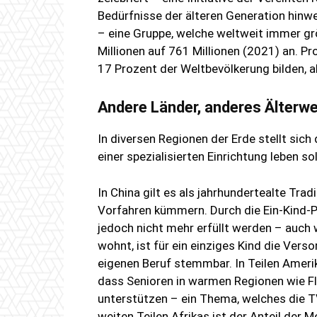
Bedürfnisse der älteren Generation hinw
– eine Gruppe, welche weltweit immer gr
Millionen auf 761 Millionen (2021) an. 
17 Prozent der Weltbevölkerung bilden, a
Andere Länder, anderes Älterw
In diversen Regionen der Erde stellt sich
einer spezialisierten Einrichtung leben sol
In China gilt es als jahrhundertealte Trad
Vorfahren kümmern. Durch die Ein-Kind-Po
jedoch nicht mehr erfüllt werden – auch
wohnt, ist für ein einziges Kind die Ver
eigenen Beruf stemmbar. In Teilen Amerik
dass Senioren in warmen Regionen wie F
unterstützen – ein Thema, welches die TV
weiten Teilen Afrikas ist der Anteil der 