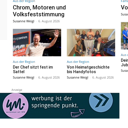
Aus der Region
Fami
Chrom, Motoren und
Vo
Volksfeststimmung
Susa
Susanne Weigl
-
6. August 2026
Aus 
Dei
Aus der Region
Aus der Region
Jub
Der Chef sitzt fest im
Von Heimatgeschichte
Susa
Sattel
bis Handyfotos
Susanne Weigl
-
6. August 2026
Susanne Weigl
-
6. August 2026
Anzeige