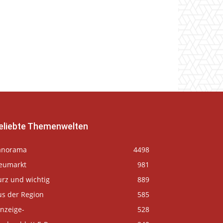
eliebte Themenwelten
anorama
4498
eumarkt
981
urz und wichtig
889
us der Region
585
nzeige-
528