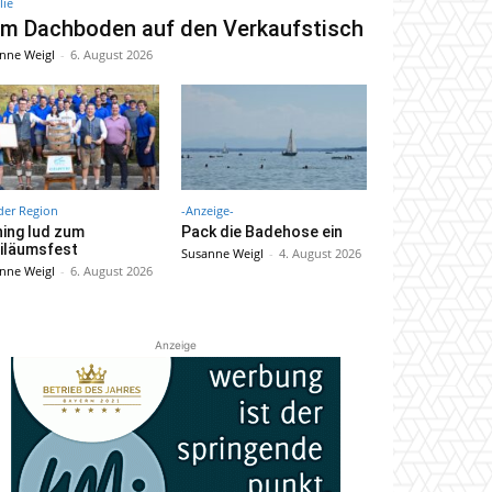
lie
m Dachboden auf den Verkaufstisch
nne Weigl
-
6. August 2026
der Region
-Anzeige-
ning lud zum
Pack die Badehose ein
iläumsfest
Susanne Weigl
-
4. August 2026
nne Weigl
-
6. August 2026
Anzeige