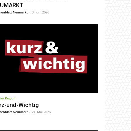
EUMARKT
enblatt Neumarkt
-
3. Juni 2026
der Region
rz-und-Wichtig
enblatt Neumarkt
-
21. Mai 2026