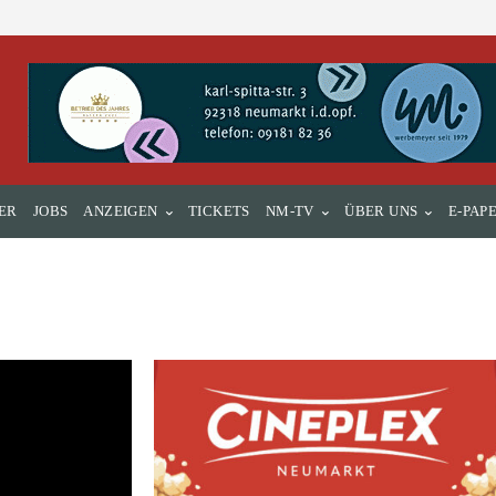
ER
JOBS
ANZEIGEN
TICKETS
NM-TV
ÜBER UNS
E-PAP