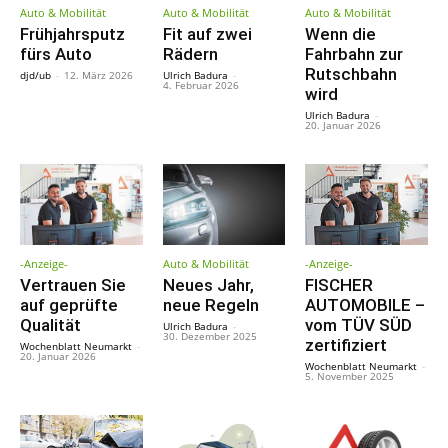
Auto & Mobilität
Auto & Mobilität
Auto & Mobilität
Frühjahrsputz
Fit auf zwei
Wenn die
fürs Auto
Rädern
Fahrbahn zur
Rutschbahn
djd/ub
-
12. März 2026
Ulrich Badura
-
4. Februar 2026
wird
Ulrich Badura
-
20. Januar 2026
-Anzeige-
Auto & Mobilität
-Anzeige-
Vertrauen Sie
Neues Jahr,
FISCHER
auf geprüfte
neue Regeln
AUTOMOBILE –
Qualität
vom TÜV SÜD
Ulrich Badura
-
30. Dezember 2025
zertifiziert
Wochenblatt Neumarkt
-
20. Januar 2026
Wochenblatt Neumarkt
-
5. November 2025