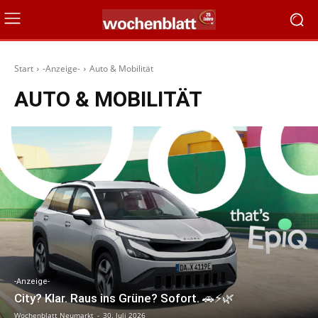
Start
-Anzeige-
Auto & Mobilität
AUTO & MOBILITÄT
-Anzeige-
City? Klar. Raus ins Grüne? Sofort. 🚗⚡🌿
Wochenblatt Neumarkt
-
30. Juli 2026