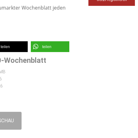
eumarkter Wochenblatt jeden
teilen
teilen
-Wochenblatt
 MB
6
26
SCHAU