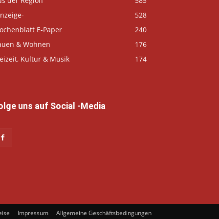
us der Region
585
nzeige-
528
ochenblatt E-Paper
240
auen & Wohnen
176
eizeit, Kultur & Musik
174
olge uns auf Social -Media
eise
Impressum
Allgemeine Geschäftsbedingungen