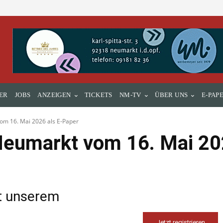
ER
JOBS
ANZEIGEN
TICKETS
NM-TV
ÜBER UNS
E-PAP
om 16. Mai 2026 als E-Paper
eumarkt vom 16. Mai 202
it unserem
Jetzt registrieren