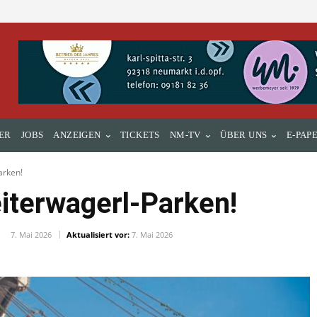
ER
JOBS
ANZEIGEN
TICKETS
NM-TV
ÜBER UNS
E-PAP
arken!
iterwagerl-Parken!
7. Mai 2026
Aktualisiert vor:
7. Mai 2026