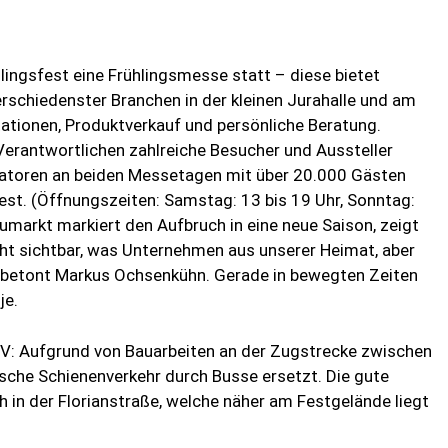
lingsfest eine Frühlingsmesse statt – diese bietet
schiedenster Branchen in der kleinen Jurahalle und am
tationen, Produktverkauf und persönliche Beratung.
Verantwortlichen zahlreiche Besucher und Aussteller
isatoren an beiden Messetagen mit über 20.000 Gästen
fest. (Öffnungszeiten: Samstag: 13 bis 19 Uhr, Sonntag:
eumarkt markiert den Aufbruch in eine neue Saison, zeigt
cht sichtbar, was Unternehmen aus unserer Heimat, aber
”, betont Markus Ochsenkühn. Gerade in bewegten Zeiten
je.
NV: Aufgrund von Bauarbeiten an der Zugstrecke zwischen
sche Schienenverkehr durch Busse ersetzt. Die gute
h in der Florianstraße, welche näher am Festgelände liegt