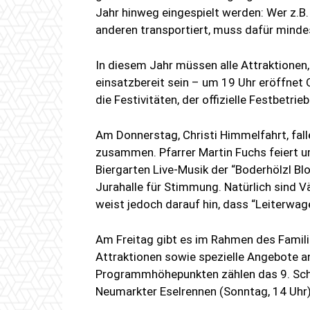
Jahr hinweg eingespielt werden: Wer z.B
anderen transportiert, muss dafür mindes
In diesem Jahr müssen alle Attraktionen,
einsatzbereit sein – um 19 Uhr eröffne
die Festivitäten, der offizielle Festbetrie
Am Donnerstag, Christi Himmelfahrt, fal
zusammen. Pfarrer Martin Fuchs feiert u
Biergarten Live-Musik der “Boderhölzl Bl
Jurahalle für Stimmung. Natürlich sind V
weist jedoch darauf hin, dass “Leiterwag
Am Freitag gibt es im Rahmen des Famili
Attraktionen sowie spezielle Angebote a
Programmhöhepunkten zählen das 9. Sch
Neumarkter Eselrennen (Sonntag, 14 Uhr)