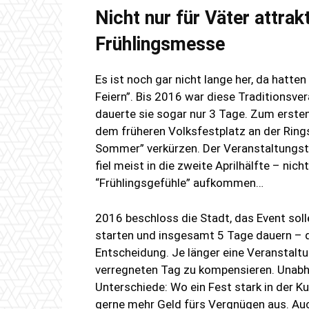
Nicht nur für Väter attrak
Frühlingsmesse
Es ist noch gar nicht lange her, da hatt
Feiern”. Bis 2016 war diese Traditionsve
dauerte sie sogar nur 3 Tage. Zum erste
dem früheren Volksfestplatz an der Ring
Sommer” verkürzen. Der Veranstaltungste
fiel meist in die zweite Aprilhälfte – nic
“Frühlingsgefühle” aufkommen…
2016 beschloss die Stadt, das Event sol
starten und insgesamt 5 Tage dauern – die
Entscheidung. Je länger eine Veranstaltu
verregneten Tag zu kompensieren. Unabh
Unterschiede: Wo ein Fest stark in der Ku
gerne mehr Geld fürs Vergnügen aus. Auc