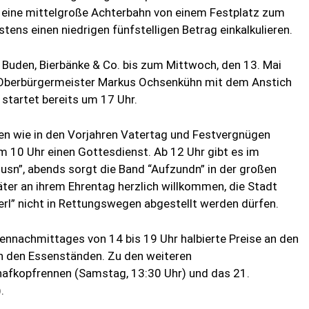
. eine mittelgroße Achterbahn von einem Festplatz zum
tens einen niedrigen fünfstelligen Betrag einkalkulieren.
 Buden, Bierbänke & Co. bis zum Mittwoch, den 13. Mai
t Oberbürgermeister Markus Ochsenkühn mit dem Anstich
b startet bereits um 17 Uhr.
len wie in den Vorjahren Vatertag und Festvergnügen
m 10 Uhr einen Gottesdienst. Ab 12 Uhr gibt es im
ousn”, abends sorgt die Band “Aufzundn” in der großen
äter an ihrem Ehrentag herzlich willkommen, die Stadt
erl” nicht in Rettungswegen abgestellt werden dürfen.
ennachmittages von 14 bis 19 Uhr halbierte Preise an den
n den Essenständen. Zu den weiteren
afkopfrennen (Samstag, 13:30 Uhr) und das 21.
.