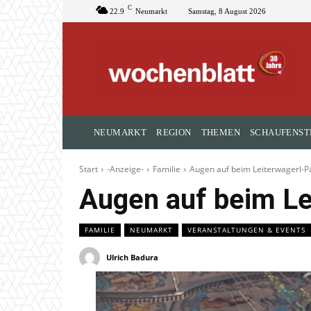
C
22.9
Neumarkt
Samstag, 8 August 2026
NEUMARKT
REGION
THEMEN
SCHAUFENST
Start
-Anzeige-
Familie
Augen auf beim Leiterwagerl-P
Augen auf beim Le
FAMILIE
NEUMARKT
VERANSTALTUNGEN & EVENTS
Ulrich Badura