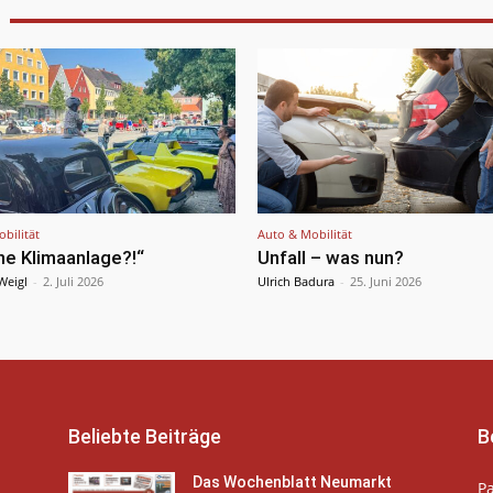
bilität
Auto & Mobilität
e Klimaanlage?!“
Unfall – was nun?
Weigl
-
2. Juli 2026
Ulrich Badura
-
25. Juni 2026
Beliebte Beiträge
B
Das Wochenblatt Neumarkt
P