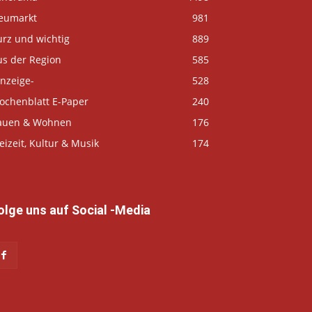
eumarkt
981
urz und wichtig
889
us der Region
585
nzeige-
528
ochenblatt E-Paper
240
auen & Wohnen
176
eizeit, Kultur & Musik
174
olge uns auf Social -Media