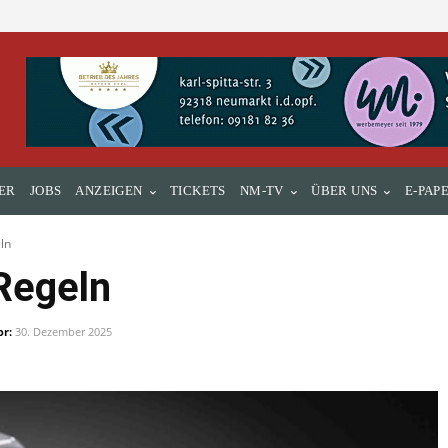
ER
JOBS
ANZEIGEN
TICKETS
NM-TV
ÜBER UNS
E-PAP
ln
Regeln
or:
30. Dezember 2025