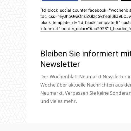
[td_block_social_counter facebook="wochenbla
tdc_css="eyJhbGwiOnsiZGlzcGxheSI6IiJ9L
block_template_id="td_block_template_8" custom
informiert" border_color="#aa2926" f_header_
Bleiben Sie informiert m
Newsletter
Der Wochenblatt Neumarkt Newsletter inf
Woche über aktuelle Nachrichten aus de
Neumarkt. Verpassen Sie keine Sondera
und vieles mehr.