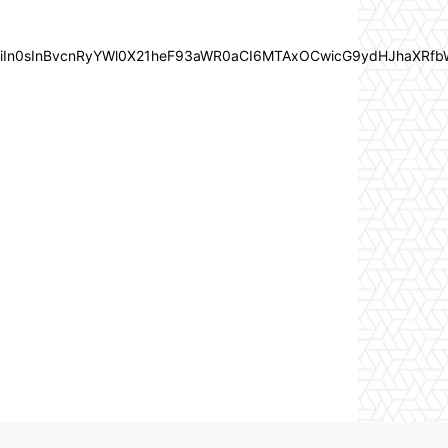
joiIn0sInBvcnRyYWl0X21heF93aWR0aCI6MTAxOCwicG9ydHJhaXRfb