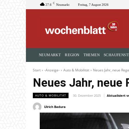
C
27.6
Neumarkt
Freitag, 7 August 2026
NEUMARKT
REGION
THEMEN
SCHAUFENST
Start
-Anzeige-
Auto & Mobilität
Neues Jahr, neue Rege
Neues Jahr, neue 
30. Dezember 2025
Aktualisiert v
AUTO & MOBILITÄT
Ulrich Badura