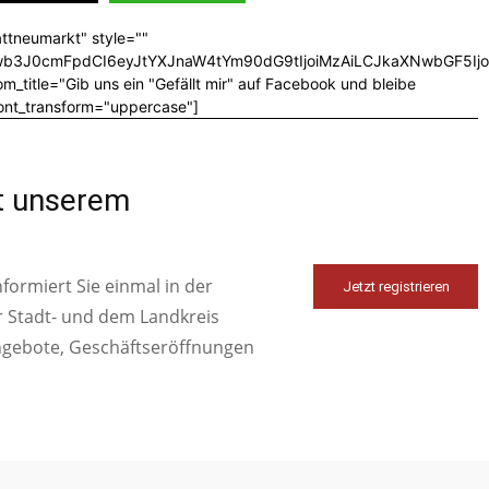
ttneumarkt" style=""
CJwb3J0cmFpdCI6eyJtYXJnaW4tYm90dG9tIjoiMzAiLCJkaXNwbGF5I
_title="Gib uns ein "Gefällt mir" auf Facebook und bleibe
font_transform="uppercase"]
it unserem
ormiert Sie einmal in der
Jetzt registrieren
r Stadt- und dem Landkreis
ngebote, Geschäftseröffnungen