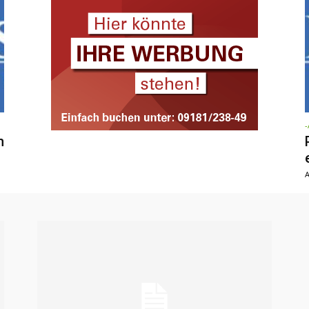
-
n
A