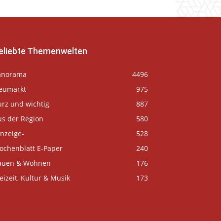
eliebte Themenwelten
anorama
4496
eumarkt
975
urz und wichtig
887
us der Region
580
nzeige-
528
ochenblatt E-Paper
240
auen & Wohnen
176
eizeit, Kultur & Musik
173