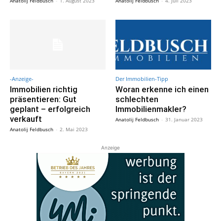
Anatolij Feldbusch
-
1. August 2023
Anatolij Feldbusch
-
4. Juli 2023
-Anzeige-
Der Immobilien-Tipp
Immobilien richtig
Woran erkenne ich einen
präsentieren: Gut
schlechten
geplant – erfolgreich
Immobilienmakler?
verkauft
Anatolij Feldbusch
-
31. Januar 2023
Anatolij Feldbusch
-
2. Mai 2023
Anzeige