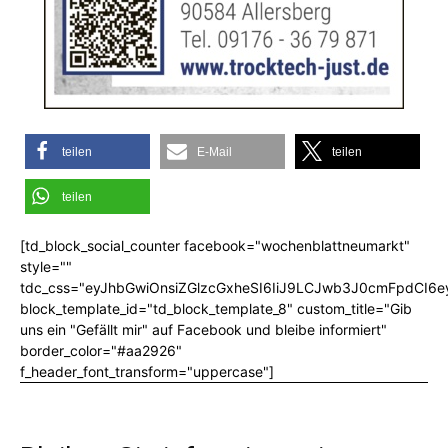
teilen
E-Mail
teilen
teilen
[td_block_social_counter facebook="wochenblattneumarkt"
style=""
tdc_css="eyJhbGwiOnsiZGlzcGxheSI6IiJ9LCJwb3J0cmFpdCI6
block_template_id="td_block_template_8" custom_title="Gib
uns ein "Gefällt mir" auf Facebook und bleibe informiert"
border_color="#aa2926"
f_header_font_transform="uppercase"]