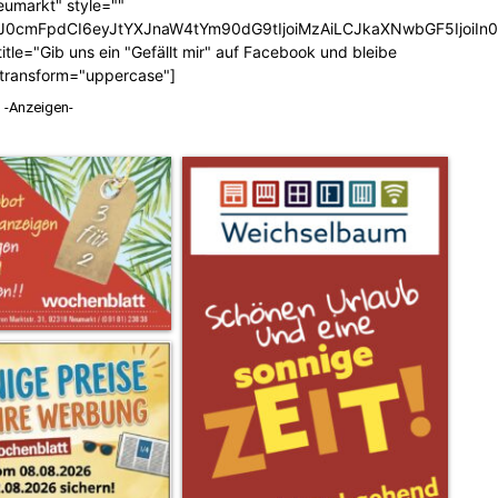
eumarkt" style=""
b3J0cmFpdCI6eyJtYXJnaW4tYm90dG9tIjoiMzAiLCJkaXNwbGF5Ijoi
tle="Gib uns ein "Gefällt mir" auf Facebook und bleibe
_transform="uppercase"]
-Anzeigen-