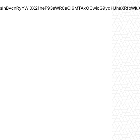
In0sInBvcnRyYWl0X21heF93aWR0aCI6MTAxOCwicG9ydHJhaXRfbWlu