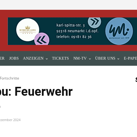
ER
JOBS
ANZEIGEN
TICKETS
NM-TV
ÜBER UNS
E-PAP
ortschritte
bu: Feuerwehr
e
ezember 2024