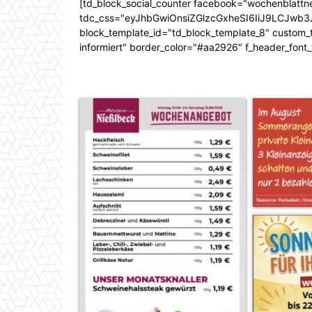
[td_block_social_counter facebook="wochenblattn
tdc_css="eyJhbGwiOnsiZGlzcGxheSI6IiJ9LCJw
block_template_id="td_block_template_8" custom_ti
informiert" border_color="#aa2926" f_header_font