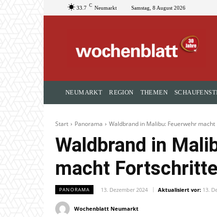
C
33.7
Neumarkt
Samstag, 8 August 2026
NEUMARKT
REGION
THEMEN
SCHAUFENST
Start
Panorama
Waldbrand in Malibu: Feuerwehr macht F
Waldbrand in Mali
macht Fortschritt
13. Dezember 2024
Aktualisiert vor:
13. D
PANORAMA
Wochenblatt Neumarkt