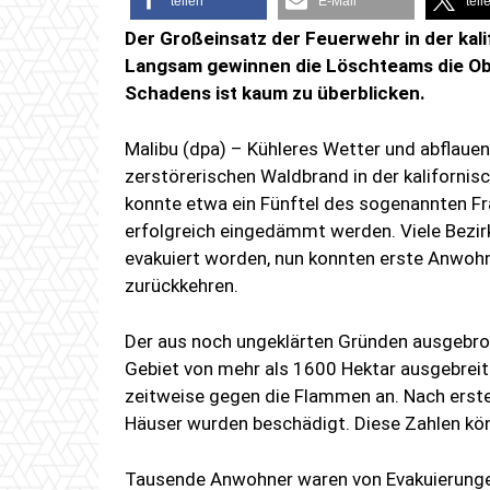
teilen
E-Mail
teil
Der Großeinsatz der Feuerwehr in der kali
Langsam gewinnen die Löschteams die O
Schadens ist kaum zu überblicken.
Malibu (dpa) – Kühleres Wetter und abflaue
zerstörerischen Waldbrand in der kaliforni
konnte etwa ein Fünftel des sogenannten Fr
erfolgreich eingedämmt werden. Viele Bezi
evakuiert worden, nun konnten erste Anwohn
zurückkehren.
Der aus noch ungeklärten Gründen ausgebroc
Gebiet von mehr als 1600 Hektar ausgebreit
zeitweise gegen die Flammen an. Nach erste
Häuser wurden beschädigt. Diese Zahlen kö
Tausende Anwohner waren von Evakuierungen