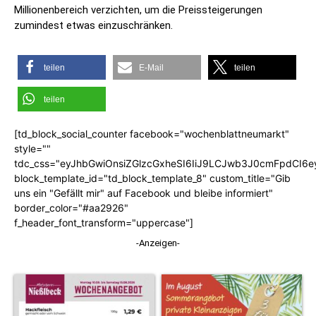
Millionenbereich verzichten, um die Preissteigerungen
zumindest etwas einzuschränken.
teilen
E-Mail
teilen
teilen
[td_block_social_counter facebook="wochenblattneumarkt"
style=""
tdc_css="eyJhbGwiOnsiZGlzcGxheSI6IiJ9LCJwb3J0cmFpdCI6
block_template_id="td_block_template_8" custom_title="Gib
uns ein "Gefällt mir" auf Facebook und bleibe informiert"
border_color="#aa2926"
f_header_font_transform="uppercase"]
-Anzeigen-