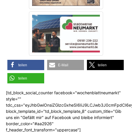
teilen
E-Mail
teilen
teilen
[td_block_social_counter facebook="wochenblattneumarkt"
style=""
tdc_css="eyJhbGwiOnsiZGlzcGxheSI6IiJ9LCJwb3J0cmFpdCI6
block_template_id="td_block_template_8" custom_title="Gib
uns ein "Gefällt mir" auf Facebook und bleibe informiert"
border_color="#aa2926"
f_header_font_transform="uppercase"]