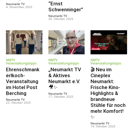
“Ernst
Neumarkt TV
-
4. November 2025
Schwenninger”
Neumarkt TV
-
30. Oktober 2025
NMTV
NMTV
NMTV
Veranstaltungstipps
Veranstaltungstipps
Veranstaltungstipps
Ehrenschmank
„Neumarkt TV
🎬 Neu im
erlkoch-
& Aktives
Cineplex
Veranstaltung
Neumarkt e.V.
Neumarkt:
im Hotel Post
🎥✨
Frische Kino-
Berching
Highlights &
Neumarkt TV
-
17. Oktober 2025
brandneue
Neumarkt TV
-
23. Oktober 2025
Stühle für noch
mehr Komfort!
✨
Neumarkt TV
-
14. Oktober 2025