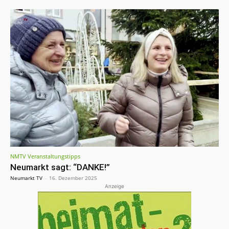
NMTV Veranstaltungstipps
Neumarkt sagt: “DANKE!”
Neumarkt TV
-
16. Dezember 2025
Anzeige