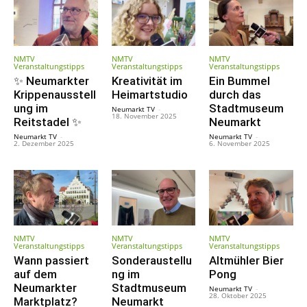
NMTV
NMTV
NMTV
Veranstaltungstipps
Veranstaltungstipps
Veranstaltungstipps
✨ Neumarkter
Kreativität im
Ein Bummel
Krippenausstell
Heimartstudio
durch das
ung im
Stadtmuseum
Neumarkt TV
-
18. November 2025
Reitstadel ✨
Neumarkt
Neumarkt TV
-
Neumarkt TV
-
2. Dezember 2025
6. November 2025
NMTV
NMTV
NMTV
Veranstaltungstipps
Veranstaltungstipps
Veranstaltungstipps
Wann passiert
Sonderaustellu
Altmühler Bier
auf dem
ng im
Pong
Neumarkter
Stadtmuseum
Neumarkt TV
-
28. Oktober 2025
Marktplatz?
Neumarkt