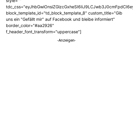
style=""
tdc_css="eyJhbGwiOnsiZGlzcGxheSI6IiJ9LCJwb3J0cmFpdCI6
block_template_id="td_block_template_8" custom_title="Gib
uns ein "Gefällt mir" auf Facebook und bleibe informiert"
border_color="#aa2926"
f_header_font_transform="uppercase"]
-Anzeigen-