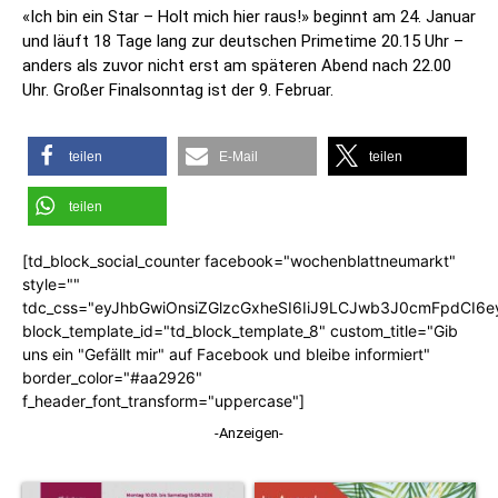
«Ich bin ein Star – Holt mich hier raus!» beginnt am 24. Januar
und läuft 18 Tage lang zur deutschen Primetime 20.15 Uhr –
anders als zuvor nicht erst am späteren Abend nach 22.00
Uhr. Großer Finalsonntag ist der 9. Februar.
teilen
E-Mail
teilen
teilen
[td_block_social_counter facebook="wochenblattneumarkt"
style=""
tdc_css="eyJhbGwiOnsiZGlzcGxheSI6IiJ9LCJwb3J0cmFpdCI6
block_template_id="td_block_template_8" custom_title="Gib
uns ein "Gefällt mir" auf Facebook und bleibe informiert"
border_color="#aa2926"
f_header_font_transform="uppercase"]
-Anzeigen-