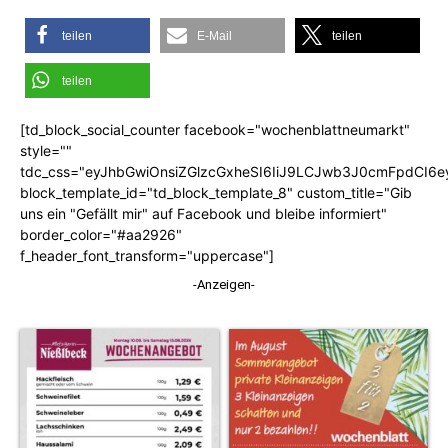
teilen
E-Mail
teilen
teilen
[td_block_social_counter facebook="wochenblattneumarkt"
style=""
tdc_css="eyJhbGwiOnsiZGlzcGxheSI6IiJ9LCJwb3J0cmFpdCI6
block_template_id="td_block_template_8" custom_title="Gib
uns ein "Gefällt mir" auf Facebook und bleibe informiert"
border_color="#aa2926"
f_header_font_transform="uppercase"]
-Anzeigen-