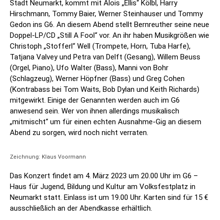
Stadt Neumarkt, kommt mit Alois „Ellis“ Kölbl, Harry
Hirschmann, Tommy Baier, Werner Steinhauser und Tommy
Gedon ins G6. An diesem Abend stellt Bernreuther seine neue
Doppel-LP/CD „Still A Fool“ vor. An ihr haben Musikgrößen wie
Christoph „Stofferl“ Well (Trompete, Horn, Tuba Harfe),
Tatjana Valvey und Petra van Delft (Gesang), Willem Beuss
(Orgel, Piano), Ufo Walter (Bass), Manni von Bohr
(Schlagzeug), Werner Höpfner (Bass) und Greg Cohen
(Kontrabass bei Tom Waits, Bob Dylan und Keith Richards)
mitgewirkt. Einige der Genannten werden auch im G6
anwesend sein. Wer von ihnen allerdings musikalisch
„mitmischt“ um für einen echten Ausnahme-Gig an diesem
Abend zu sorgen, wird noch nicht verraten.
Zeichnung: Klaus Voormann
Das Konzert findet am 4. März 2023 um 20.00 Uhr im G6 –
Haus für Jugend, Bildung und Kultur am Volksfestplatz in
Neumarkt statt. Einlass ist um 19.00 Uhr. Karten sind für 15 €
ausschließlich an der Abendkasse erhältlich.