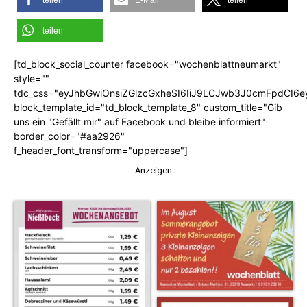
teilen
E-Mail
teilen
teilen
[td_block_social_counter facebook="wochenblattneumarkt"
style=""
tdc_css="eyJhbGwiOnsiZGlzcGxheSI6IiJ9LCJwb3J0cmFpdCI6
block_template_id="td_block_template_8" custom_title="Gib
uns ein "Gefällt mir" auf Facebook und bleibe informiert"
border_color="#aa2926"
f_header_font_transform="uppercase"]
-Anzeigen-