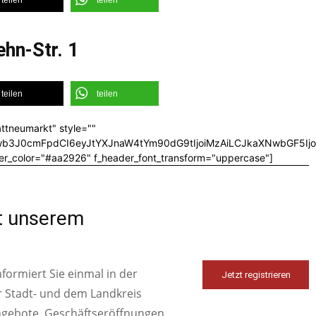
teilen
teilen
hn-Str. 1
teilen
teilen
ttneumarkt" style=""
CJwb3J0cmFpdCI6eyJtYXJnaW4tYm90dG9tIjoiMzAiLCJkaXNwbGF5I
er_color="#aa2926" f_header_font_transform="uppercase"]
it unserem
ormiert Sie einmal in der
Jetzt registrieren
r Stadt- und dem Landkreis
ngebote, Geschäftseröffnungen