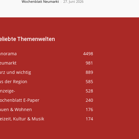
Wochenblatt Neumarkt
-
27. Juni 2026
eliebte Themenwelten
anorama
4498
eumarkt
981
urz und wichtig
889
us der Region
585
nzeige-
528
ochenblatt E-Paper
240
auen & Wohnen
176
eizeit, Kultur & Musik
174