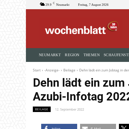
C
29.9
Neumarkt
Freitag, 7 August 2026
NEUMARKT
REGION
THEMEN
SCHAUFENST
Start
-Anzeige-
Beilage
Dehn lädt ein zum Jobtag in de
Dehn lädt ein zum 
Azubi-Infotag 202
12. September 2022
BEILAGE