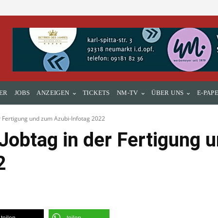
ER
JOBS
ANZEIGEN
TICKETS
NM-TV
ÜBER UNS
E-PAP
r Fertigung und zum Azubi-Infotag 2022
Jobtag in der Fertigung 
2