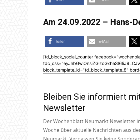
teilen
E-Mail
Am 24.09.2022 – Hans-De
teilen
E-Mail
[td_block_social_counter facebook="wochenbla
tdc_css="eyJhbGwiOnsiZGlzcGxheSI6IiJ9L
block_template_id="td_block_template_8" bord
Bleiben Sie informiert m
Newsletter
Der Wochenblatt Neumarkt Newsletter inf
Woche über aktuelle Nachrichten aus de
Neumarkt. Verpassen Sie keine Sondera