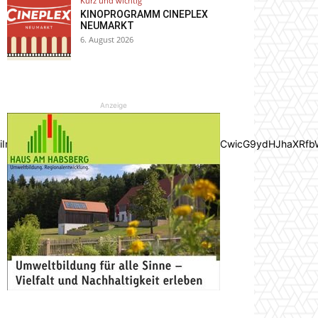
Kurz und wichtig
KINOPROGRAMM CINEPLEX
NEUMARKT
6. August 2026
Anzeige
joiIn0sInBvcnRyYWl0X21heF93aWR0aCI6MTAxOCwicG9ydHJhaXRfb