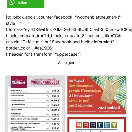
teilen
[td_block_social_counter facebook="wochenblattneumarkt"
style=""
tdc_css="eyJhbGwiOnsiZGlzcGxheSI6IiJ9LCJwb3J0cmFpdCI6
block_template_id="td_block_template_8" custom_title="Gib
uns ein "Gefällt mir" auf Facebook und bleibe informiert"
border_color="#aa2926"
f_header_font_transform="uppercase"]
-Anzeigen-