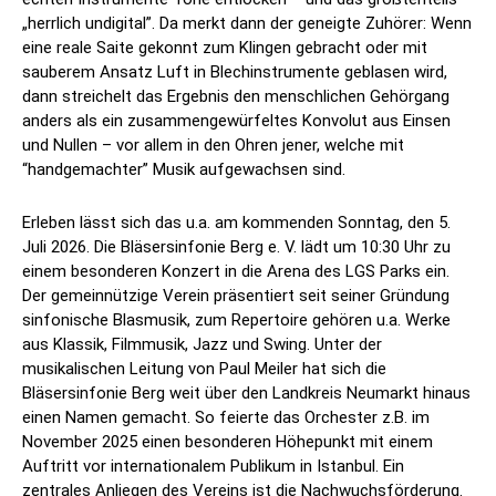
„herrlich undigital”. Da merkt dann der geneigte Zuhörer: Wenn
eine reale Saite gekonnt zum Klingen gebracht oder mit
sauberem Ansatz Luft in Blechinstrumente geblasen wird,
dann streichelt das Ergebnis den menschlichen Gehörgang
anders als ein zusammengewürfeltes Konvolut aus Einsen
und Nullen – vor allem in den Ohren jener, welche mit
“handgemachter” Musik aufgewachsen sind.
Erleben lässt sich das u.a. am kommenden Sonntag, den 5.
Juli 2026. Die Bläsersinfonie Berg e. V. lädt um 10:30 Uhr zu
einem besonderen Konzert in die Arena des LGS Parks ein.
Der gemeinnützige Verein präsentiert seit seiner Gründung
sinfonische Blasmusik, zum Repertoire gehören u.a. Werke
aus Klassik, Filmmusik, Jazz und Swing. Unter der
musikalischen Leitung von Paul Meiler hat sich die
Bläsersinfonie Berg weit über den Landkreis Neumarkt hinaus
einen Namen gemacht. So feierte das Orchester z.B. im
November 2025 einen besonderen Höhepunkt mit einem
Auftritt vor internationalem Publikum in Istanbul. Ein
zentrales Anliegen des Vereins ist die Nachwuchsförderung.