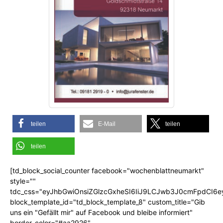
teilen
E-Mail
teilen
teilen
[td_block_social_counter facebook="wochenblattneumarkt"
style=""
tdc_css="eyJhbGwiOnsiZGlzcGxheSI6IiJ9LCJwb3J0cmFpdCI6
block_template_id="td_block_template_8" custom_title="Gib
uns ein "Gefällt mir" auf Facebook und bleibe informiert"
border_color="#aa2926"