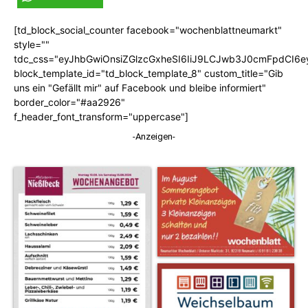
[td_block_social_counter facebook="wochenblattneumarkt"
style=""
tdc_css="eyJhbGwiOnsiZGlzcGxheSI6IiJ9LCJwb3J0cmFpdCI6
block_template_id="td_block_template_8" custom_title="Gib
uns ein "Gefällt mir" auf Facebook und bleibe informiert"
border_color="#aa2926"
f_header_font_transform="uppercase"]
-Anzeigen-