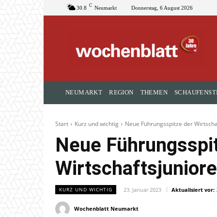
C
30.8
Neumarkt
Donnerstag, 6 August 2026
NEUMARKT
REGION
THEMEN
SCHAUFENST
Start
Kurz und wichtig
Neue Führungsspitze der Wirtsch
Neue Führungsspit
Wirtschaftsjunior
23. Januar 2023
Aktualisiert vor:
KURZ UND WICHTIG
Wochenblatt Neumarkt