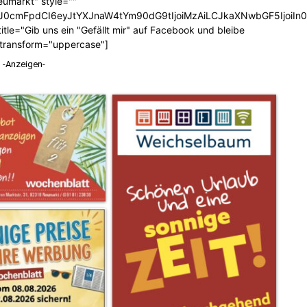
eumarkt" style=""
b3J0cmFpdCI6eyJtYXJnaW4tYm90dG9tIjoiMzAiLCJkaXNwbGF5Ijoi
tle="Gib uns ein "Gefällt mir" auf Facebook und bleibe
_transform="uppercase"]
-Anzeigen-