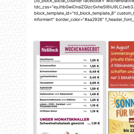
[td_block_social_counter facebook="wochenblattn
tdc_css="eyJhbGwiOnsiZGlzcGxheSI6IiJ9LCJw
block_template_id="td_block_template_8" custom_ti
informiert" border_color="#aa2926" f_header_font