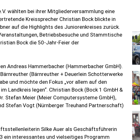
e.V. wählten bei ihrer Mitgliederversammlung eine
rtretende Kreissprecher Christian Bock blickte in
bner auf die Highlights des Juniorenkreises zurück.
 Veranstaltungen, Betriebsbesuche und Stammtische
ristian Bock die 50-Jahr-Feier der
ioren Andreas Hammerbacher (Hammerbacher GmbH).
 Bärnreuther (Bärnreuther + Deuerlein Schotterwerke
gabe und möchte den Fokus „vor allem auf den
im Landkreis legen“. Christian Bock (Bock 1 GmbH &
Dr. Stefan Meier (Meier Computersysteme GmbH),
nd Stefan Vogt (Nürnberger Treuhand Partnerschaft)
stellenleiterin Silke Auer als Geschäftsführerin
23 ein interessantes und vielseitiges Programm