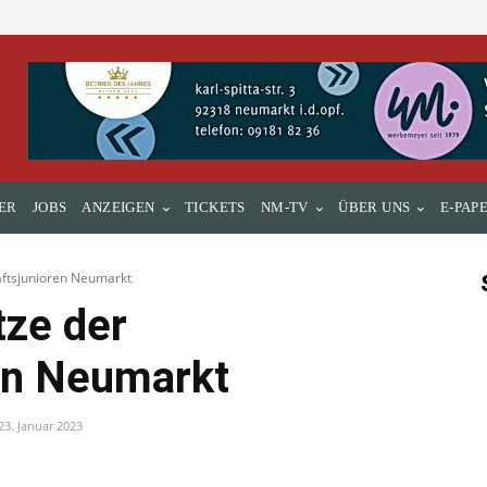
ER
JOBS
ANZEIGEN
TICKETS
NM-TV
ÜBER UNS
E-PAP
aftsjunioren Neumarkt
ze der
en Neumarkt
23. Januar 2023