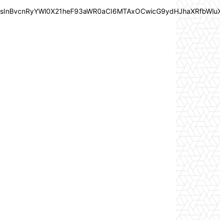
In0sInBvcnRyYWl0X21heF93aWR0aCI6MTAxOCwicG9ydHJhaXRfbWlu