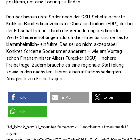
politikern, um eine Lösung zu finden.
Darüber hinaus übte Söder nach der CSU-Schalte scharfe
Kritik an Bundesfinanzminister Christian Lindner (FDP), der bei
der Erbschaftsteuer durch die Veränderung bestimmter
Werte Steuererhöhungen «durch die Hintertür und de facto
klammheimlich» einführe. Das sei so nicht akzeptabel.
Konkret forderte Söder unter anderem – wie am Vortag
schon Finanzminister Albert Füracker (CSU) – höhere
Freibeträge. Zudem brauche es eine regionale Staffelung
sowie in den nächsten Jahren einen inflationsbedingten
Ausgleich von Freibeträgen.
teilen
E-Mail
teilen
teilen
[td_block_social_counter facebook="wochenblattneumarkt"
style=""
tdc_css="eyJhbGwiOnsiZGlzcGxheSI6IiJ9LCJwb3J0cmFpdCI6