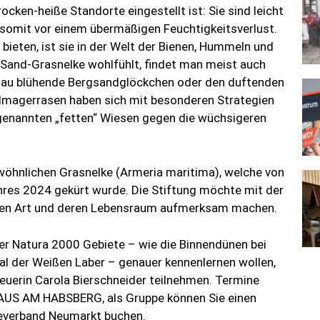
ocken-heiße Standorte eingestellt ist: Sie sind leicht
omit vor einem übermäßigen Feuchtigkeitsverlust.
 bieten, ist sie in der Welt der Bienen, Hummeln und
 Sand-Grasnelke wohlfühlt, findet man meist auch
 blau blühende Bergsandglöckchen oder den duftenden
dmagerrasen haben sich mit besonderen Strategien
genannten „fetten“ Wiesen gegen die wüchsigeren
ewöhnlichen Grasnelke (Armeria maritima), welche von
hres 2024 gekürt wurde. Die Stiftung möchte mit der
chen Art und deren Lebensraum aufmerksam machen.
r Natura 2000 Gebiete – wie die Binnendünen bei
al der Weißen Laber – genauer kennenlernen wollen,
euerin Carola Bierschneider teilnehmen. Termine
HAUS AM HABSBERG, als Gruppe können Sie einen
geverband Neumarkt buchen.