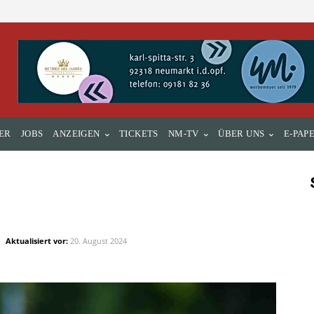
ER
JOBS
ANZEIGEN
TICKETS
NM-TV
ÜBER UNS
E-PAP
Aktualisiert vor:
20. August 2024