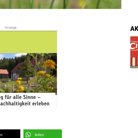
A
Anzeige
en
teilen