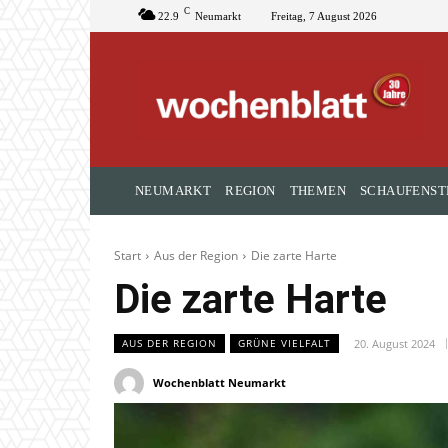
C
22.9
Neumarkt
Freitag, 7 August 2026
NEUMARKT
REGION
THEMEN
SCHAUFENST
Start
Aus der Region
Die zarte Harte
Die zarte Harte
20. August 2024
AUS DER REGION
GRÜNE VIELFALT
Wochenblatt Neumarkt