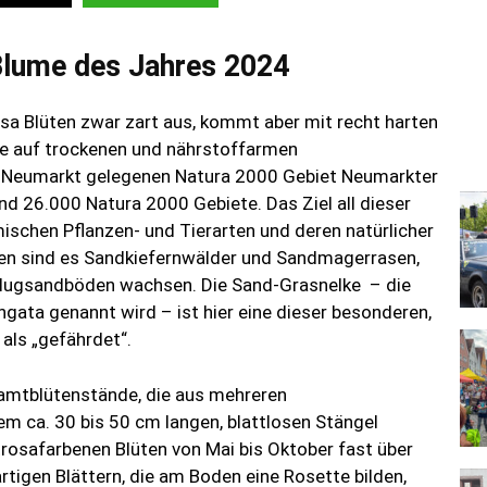
 Blume des Jahres 2024
rosa Blüten zwar zart aus, kommt aber mit recht harten
ie auf trockenen und nährstoffarmen
on Neumarkt gelegenen Natura 2000 Gebiet Neumarkter
d 26.000 Natura 2000 Gebiete. Das Ziel all dieser
ischen Pflanzen- und Tierarten und deren natürlicher
en sind es Sandkiefernwälder und Sandmagerrasen,
Flugsandböden wachsen. Die Sand-Grasnelke – die
ata genannt wird – ist hier eine dieser besonderen,
 als „gefährdet“.
samtblütenstände, die aus mehreren
m ca. 30 bis 50 cm langen, blattlosen Stängel
rosafarbenen Blüten von Mai bis Oktober fast über
tigen Blättern, die am Boden eine Rosette bilden,