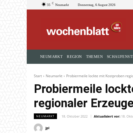
C
35
Neumarkt
Donnerstag, 6 August 2026
NEUMARKT
REGION
THEMEN
SCHAUFENST
Start
Neumarkt
Probiermeile lockte mit Kostproben regi
Probiermeile lock
regionaler Erzeuge
18. Oktober 2022
Aktualisiert vor:
18. Okt
NEUMARKT
jpl