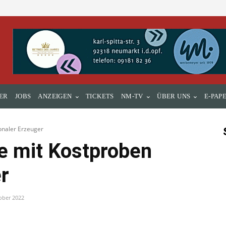
ER
JOBS
ANZEIGEN
TICKETS
NM-TV
ÜBER UNS
E-PAP
onaler Erzeuger
te mit Kostproben
r
ober 2022