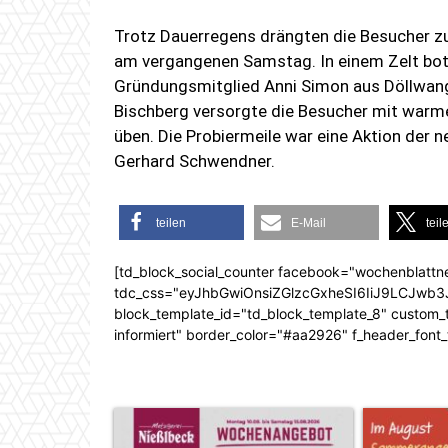
Trotz Dauerregens drängten die Besucher z
am vergangenen Samstag. In einem Zelt bot 
Gründungsmitglied Anni Simon aus Döllwang 
Bischberg versorgte die Besucher mit warme
üben. Die Probiermeile war eine Aktion der
Gerhard Schwendner.
teilen
E-Mail
teil
[td_block_social_counter facebook="wochenblattn
tdc_css="eyJhbGwiOnsiZGlzcGxheSI6IiJ9LCJw
block_template_id="td_block_template_8" custom_ti
informiert" border_color="#aa2926" f_header_font