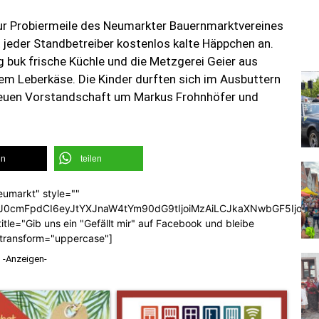
ur Probiermeile des Neumarkter Bauernmarktvereines
jeder Standbetreiber kostenlos kalte Häppchen an.
buk frische Küchle und die Metzgerei Geier aus
m Leberkäse. Die Kinder durften sich im Ausbuttern
 neuen Vorstandschaft um Markus Frohnhöfer und
en
teilen
eumarkt" style=""
b3J0cmFpdCI6eyJtYXJnaW4tYm90dG9tIjoiMzAiLCJkaXNwbGF5Ijoi
tle="Gib uns ein "Gefällt mir" auf Facebook und bleibe
_transform="uppercase"]
-Anzeigen-