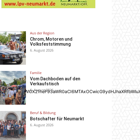
Aus der Region
Chrom, Motoren und
Volksfeststimmung
6. August 2026
Familie
Vom Dachboden auf den
Verkaufstisch
6. August 2026
In0sInBvcnRyYWl0X21heF93aWR0aCI6MTAxOCwicG9ydHJhaXRfbWlu
Beruf & Bildung
Botschafter für Neumarkt
6. August 2026