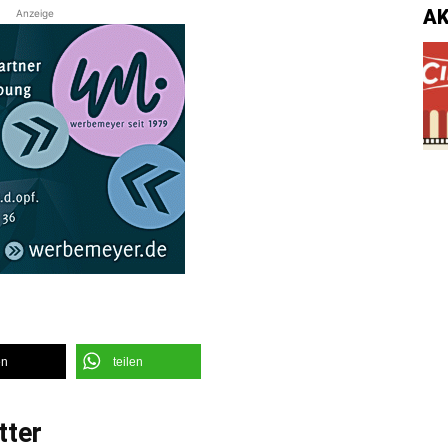
A
Anzeige
en
teilen
tter