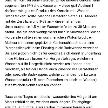
Dusche nicht verzeihen würden. Einige Modelle gehören einer
sogenannten IP-Schutzklasse an – diese gibt Auskunft
darüber, wie gut ein Produkt den Kontakt mit Wasser
“wegstecken” sollte. Manche Hersteller bieten z.B. Modelle
mit der Zertifizierung IP68 an – diese halten dem
Untertauchen in 1,5 Meter Wassertiefe bis zu 30 Minuten
stand. Das gilt aber wohlgemerkt nur für Süßwasser! Solche
Hörgeräte sollten einen sommerlichen Wolkenbruch, ein
Malheur mit einem geplatzten Gartenschlauch oder eine
“Vergesslichkeit” beim Einstieg in die Badewanne verzeihen.
Sie sind jedoch nicht dafür geeignet, sich damit stundenlang
in die Fluten zu stürzen. Für Hörgeräteträger, welche im
Wasser auf ihr Hörgerät nicht verzichten können oder
möchten, bietet der Handel auch Zubehör wie Gerätehüllen
oder spezielle Badekappen, welche zumindest bei kurzem
Wasserkontakt (z.B. beim Planschen im seichten Wasser)
zusätzlichen Schutz leisten können.
Dass eines Tages ein absolut wasserdichtes Hörgerät am
Markt erhältlich ist, welches auch längere Tauchgänge
erlaubt, ist durchaus vorstellbar. In diesem Bereich wird