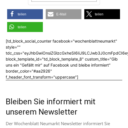
teilen
E-Mail
teilen
teilen
[td_block_social_counter facebook="wochenblattneumarkt"
style=""
tdc_css="eyJhbGwiOnsiZGlzcGxheSI6IiJ9LCJwb3J0cmFpdCI6
block_template_id="td_block_template_8" custom_title="Gib
uns ein "Gefällt mir" auf Facebook und bleibe informiert"
border_color="#aa2926"
f_header_font_transform="uppercase"]
Bleiben Sie informiert mit
unserem Newsletter
Der Wochenblatt Neumarkt Newsletter informiert Sie