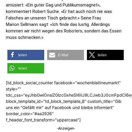
amüsiert: «Ein guter Gag und Publikumsmagnet»,
kommentiert Robert Suche. «Er hat auch noch nie was
Falsches an unseren Tisch gebracht.» Seine Frau
Marion Sellmann sagt: «Ich finde das lustig. Allerdings
kommen wir nicht wegen des Roboters, sondern das Essen
muss schmecken.»
teilen
E-Mail
teilen
teilen
[td_block_social_counter facebook="wochenblattneumarkt"
style=""
tdc_css="eyJhbGwiOnsiZGlzcGxheSI6IiJ9LCJwb3J0cmFpdCI6
block_template_id="td_block_template_8" custom_title="Gib
uns ein "Gefällt mir" auf Facebook und bleibe informiert"
border_color="#aa2926"
f_header_font_transform="uppercase"]
-Anzeigen-