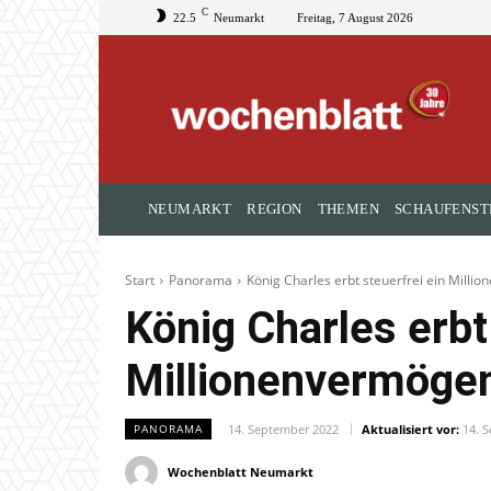
C
22.5
Neumarkt
Freitag, 7 August 2026
NEUMARKT
REGION
THEMEN
SCHAUFENST
Start
Panorama
König Charles erbt steuerfrei ein Mill
König Charles erbt
Millionenvermöge
14. September 2022
Aktualisiert vor:
14. 
PANORAMA
Wochenblatt Neumarkt