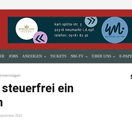
ER
JOBS
ANZEIGEN
TICKETS
NM-TV
ÜBER UNS
E-PAP
ionenvermögen
 steuerfrei ein
n
September 2022