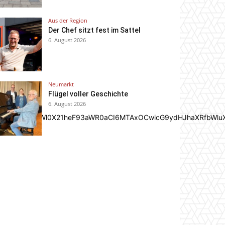
Aus der Region
Der Chef sitzt fest im Sattel
6. August 2026
Neumarkt
Flügel voller Geschichte
6. August 2026
In0sInBvcnRyYWl0X21heF93aWR0aCI6MTAxOCwicG9ydHJhaXRfbWlu