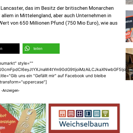
Lancaster, das im Besitz der britischen Monarchen
r allem in Mittelengland, aber auch Unternehmen in
ert von 650 Millionen Pfund (750 Mio Euro), wie aus
en
teilen
eumarkt" style=""
b3J0cmFpdCI6eyJtYXJnaW4tYm90dG9tIjoiMzAiLCJkaXNwbGF5Ijoi
tle="Gib uns ein "Gefällt mir" auf Facebook und bleibe
_transform="uppercase"]
-Anzeigen-