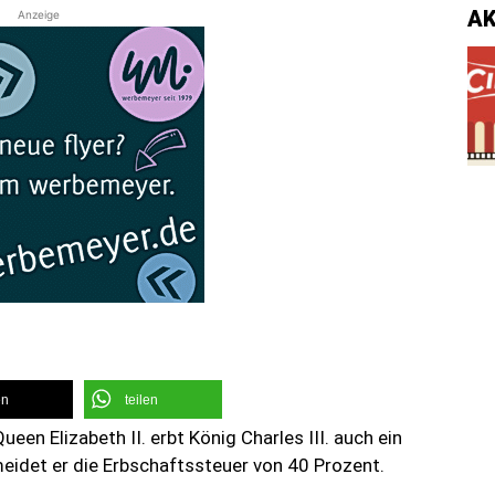
A
Anzeige
en
teilen
en Elizabeth II. erbt König Charles III. auch ein
idet er die Erbschaftssteuer von 40 Prozent.