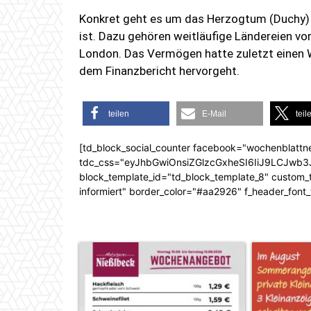
Konkret geht es um das Herzogtum (Duchy) 
ist. Dazu gehören weitläufige Ländereien vo
London. Das Vermögen hatte zuletzt einen W
dem Finanzbericht hervorgeht.
teilen
E-Mail
teil
[td_block_social_counter facebook="wochenblattn
tdc_css="eyJhbGwiOnsiZGlzcGxheSI6IiJ9LCJw
block_template_id="td_block_template_8" custom_ti
informiert" border_color="#aa2926" f_header_font