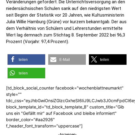
Veränderungen gefordert. Die Unterrichtsversorgung an den
niedersächsischen Schulen sank auf den niedrigsten Wert
seit Beginn der Statistik vor 20 Jahren, wie Kultusministerin
Julia Willie Hamburg (Grüne) vor kurzem bekanntgab. Der aus
dem Verhältnis von Schülern und Lehrerstunden ermittelte
Wert lag demnach zum Stichtag 8. September 2022 bei 96,3
Prozent (Vorjahr: 97,4 Prozent).
teilen
E-Mail
teilen
teilen
[td_block_social_counter facebook="wochenblattneumarkt"
style=""
tdc_css="eyJhbGwiOnsiZGlzcGxheSI6IiJ9LCJwb3J0cmFpdCI6
block_template_id="td_block_template_8" custom_title="Gib
uns ein "Gefällt mir" auf Facebook und bleibe informiert"
border_color="#aa2926"
f_header_font_transform="uppercase"]
-Anzeigen-