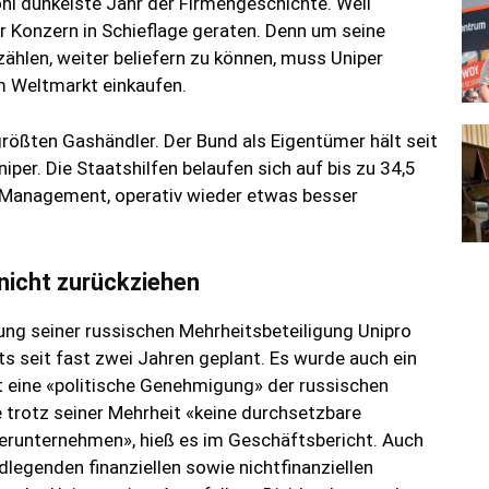
hl dunkelste Jahr der Firmengeschichte. Weil
r Konzern in Schieflage geraten. Denn um seine
ählen, weiter beliefern zu können, muss Uniper
m Weltmarkt einkaufen.
rößten Gashändler. Der Bund als Eigentümer hält seit
per. Die Staatshilfen belaufen sich auf bis zu 34,5
s Management, operativ wieder etwas besser
 nicht zurückziehen
ung seiner russischen Mehrheitsbeteiligung Unipro
ts seit fast zwei Jahren geplant. Es wurde auch ein
lt eine «politische Genehmigung» der russischen
 trotz seiner Mehrheit «keine durchsetzbare
erunternehmen», hieß es im Geschäftsbericht. Auch
legenden finanziellen sowie nichtfinanziellen