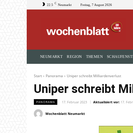
C
22.5
Neumarkt
Freitag, 7 August 2026
NEUMARKT
REGION
THEMEN
SCHAUFENST
Start
Panorama
Uniper schreibt Milliardenverlust
Uniper schreibt Mi
17. Februar 2023
Aktualisiert vor:
17. Feb
PANORAMA
Wochenblatt Neumarkt