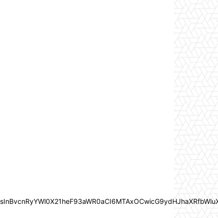
In0sInBvcnRyYWl0X21heF93aWR0aCI6MTAxOCwicG9ydHJhaXRfbWlu