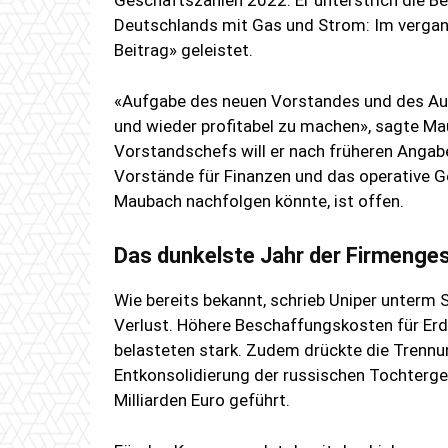
Geschäftszahlen 2022. Er unterstrich die B
Deutschlands mit Gas und Strom: Im verga
Beitrag» geleistet.
«Aufgabe des neuen Vorstandes und des Aufs
und wieder profitabel zu machen», sagte Mau
Vorstandschefs will er nach früheren Angabe
Vorstände für Finanzen und das operative G
Maubach nachfolgen könnte, ist offen.
Das dunkelste Jahr der Firmenge
Wie bereits bekannt, schrieb Uniper unterm 
Verlust. Höhere Beschaffungskosten für Er
belasteten stark. Zudem drückte die Trennu
Entkonsolidierung der russischen Tochterge
Milliarden Euro geführt.