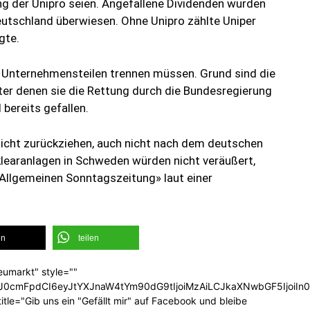
ung der Unipro seien. Angefallene Dividenden wurden
utschland überwiesen. Ohne Unipro zählte Uniper
gte.
n Unternehmensteilen trennen müssen. Grund sind die
er denen sie die Rettung durch die Bundesregierung
bereits gefallen.
 nicht zurückziehen, auch nicht nach dem deutschen
klearanlagen in Schweden würden nicht veräußert,
 Allgemeinen Sonntagszeitung» laut einer
en
teilen
eumarkt" style=""
b3J0cmFpdCI6eyJtYXJnaW4tYm90dG9tIjoiMzAiLCJkaXNwbGF5Ijoi
tle="Gib uns ein "Gefällt mir" auf Facebook und bleibe