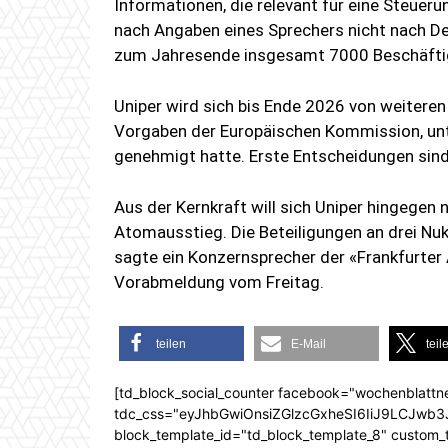
Informationen, die relevant für eine Steuer
nach Angaben eines Sprechers nicht nach De
zum Jahresende insgesamt 7000 Beschäfti
Uniper wird sich bis Ende 2026 von weitere
Vorgaben der Europäischen Kommission, unt
genehmigt hatte. Erste Entscheidungen sind 
Aus der Kernkraft will sich Uniper hingegen
Atomausstieg. Die Beteiligungen an drei Nu
sagte ein Konzernsprecher der «Frankfurter
Vorabmeldung vom Freitag.
teilen
E-Mail
teil
[td_block_social_counter facebook="wochenblattn
tdc_css="eyJhbGwiOnsiZGlzcGxheSI6IiJ9LCJw
block_template_id="td_block_template_8" custom_ti