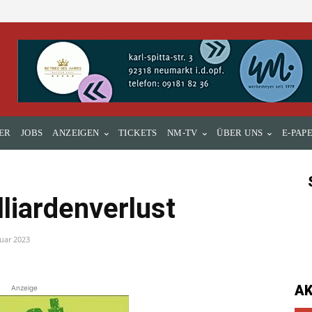
ER
JOBS
ANZEIGEN
TICKETS
NM-TV
ÜBER UNS
E-PAP
lliardenverlust
ruar 2023
A
Anzeige