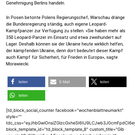
Genehmigung Berlins handeln.
In Posen betonte Polens Regierungschef, Warschau dränge
die Bundesregierung ständig, auch eigene Leopard-
Kampfpanzer zur Verfügung zu stellen. «Sie haben mehr als
350 Leopard-Panzer im Einsatz und etwa zweihundert auf
Lager. Deshalb können sie der Ukraine heute wirklich helfen,
der kämpfenden Ukraine, denn dort bedeutet dieser Kampf
auch Kampf für Sicherheit, für Frieden in Europa», sagte
Morawiecki.
teilen
E-Mail
teilen
teilen
[td_block_social_counter facebook="wochenblattneumarkt"
style=""
tdc_css="eyJhbGwiOnsiZGlzcGxheSI6IiJ9LCJwb3J0cmFpdCI6
block_template_id="td_block_template_8" custom_title="Gib