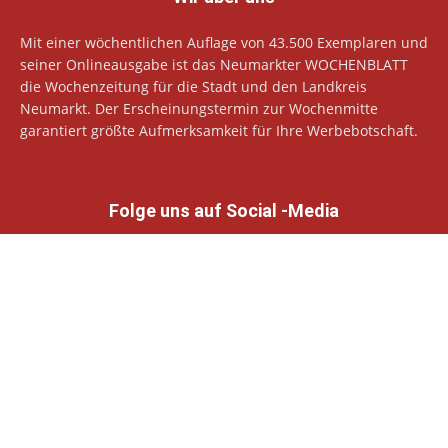
Mit einer wöchentlichen Auflage von 43.500 Exemplaren und
seiner Onlineausgabe ist das Neumarkter WOCHENBLATT
die Wochenzeitung für die Stadt und den Landkreis
Neumarkt. Der Erscheinungstermin zur Wochenmitte
garantiert größte Aufmerksamkeit für Ihre Werbebotschaft.
Folge uns auf Social -Media
© Neumarkter Wochenblatt Verlags GmbH
Datenschutzhinweise
Impressum
Allgemeine Geschäftsbedingungen