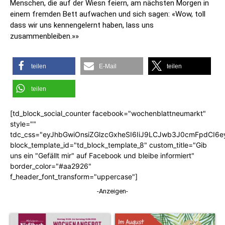
Menschen, die auf der Wiesn feiern, am nächsten Morgen in
einem fremden Bett aufwachen und sich sagen: «Wow, toll
dass wir uns kennengelernt haben, lass uns
zusammenbleiben.»»
teilen
E-Mail
teilen
teilen
[td_block_social_counter facebook="wochenblattneumarkt"
style=""
tdc_css="eyJhbGwiOnsiZGlzcGxheSI6IiJ9LCJwb3J0cmFpdCI6
block_template_id="td_block_template_8" custom_title="Gib
uns ein "Gefällt mir" auf Facebook und bleibe informiert"
border_color="#aa2926"
f_header_font_transform="uppercase"]
-Anzeigen-