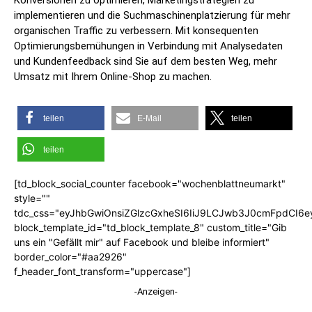
Konversionen zu optimieren, Marketingstrategien zu
implementieren und die Suchmaschinenplatzierung für mehr
organischen Traffic zu verbessern. Mit konsequenten
Optimierungsbemühungen in Verbindung mit Analysedaten
und Kundenfeedback sind Sie auf dem besten Weg, mehr
Umsatz mit Ihrem Online-Shop zu machen.
teilen
E-Mail
teilen
teilen
[td_block_social_counter facebook="wochenblattneumarkt"
style=""
tdc_css="eyJhbGwiOnsiZGlzcGxheSI6IiJ9LCJwb3J0cmFpdCI6
block_template_id="td_block_template_8" custom_title="Gib
uns ein "Gefällt mir" auf Facebook und bleibe informiert"
border_color="#aa2926"
f_header_font_transform="uppercase"]
-Anzeigen-