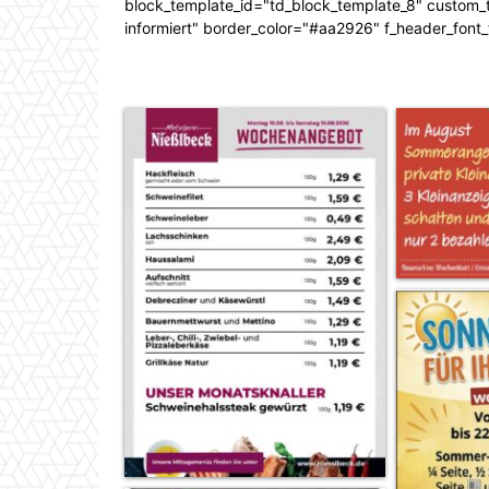
block_template_id="td_block_template_8" custom_ti
informiert" border_color="#aa2926" f_header_font