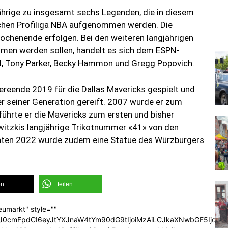
hrige zu insgesamt sechs Legenden, die in diesem
schen Profiliga NBA aufgenommen werden. Die
chenende erfolgen. Bei den weiteren langjährigen
mmen werden sollen, handelt es sich dem ESPN-
, Tony Parker, Becky Hammon und Gregg Popovich.
ereende 2019 für die Dallas Mavericks gespielt und
ler seiner Generation gereift. 2007 wurde er zum
führte er die Mavericks zum ersten und bisher
owitzkis langjährige Trikotnummer «41» von den
chten 2022 wurde zudem eine Statue des Würzburgers
en
teilen
eumarkt" style=""
b3J0cmFpdCI6eyJtYXJnaW4tYm90dG9tIjoiMzAiLCJkaXNwbGF5Ijoi