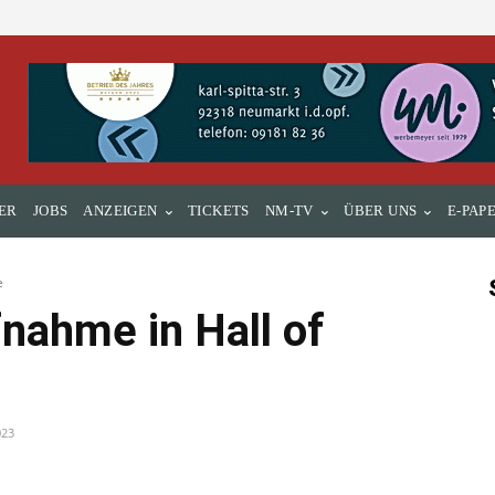
ER
JOBS
ANZEIGEN
TICKETS
NM-TV
ÜBER UNS
E-PAP
e
nahme in Hall of
023