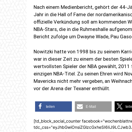
Nach einem Medienbericht, gehört der 44-Jä
Jahr in die Hall of Fame der nordamerikani
offizielle Verkündung soll am kommenden Wo
NBA-Stars, die in die Ruhmeshalle aufgeno
Bericht zufolge um Dwayne Wade, Pau Gasol
Nowitzki hatte von 1998 bis zu seinem Karri
war in dieser Zeit zu einem der besten Spie
wertvollsten Spieler der NBA gewählt, 2011 
einzigen NBA-Titel. Zu seinen Ehren wird N
Mavericks nicht mehr vergeben, an Weihna
vor der Arena der Texaner enthüllt.
teilen
E-Mail
teil
[td_block_social_counter facebook="wochenblattn
tdc_css="eyJhbGwiOnsiZGlzcGxheSI6IiJ9LCJw