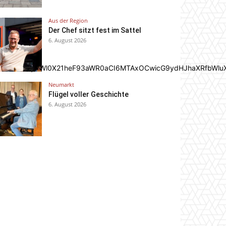
Aus der Region
Der Chef sitzt fest im Sattel
6. August 2026
In0sInBvcnRyYWl0X21heF93aWR0aCI6MTAxOCwicG9ydHJhaXRfbWlu
Neumarkt
Flügel voller Geschichte
6. August 2026