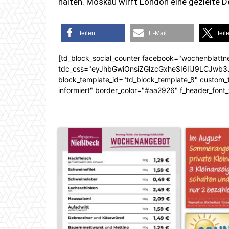
halten. Moskau wirft London eine gezielte
teilen
E-Mail
teil
[td_block_social_counter facebook="wochenblattn
tdc_css="eyJhbGwiOnsiZGlzcGxheSI6IiJ9LCJw
block_template_id="td_block_template_8" custom_ti
informiert" border_color="#aa2926" f_header_font