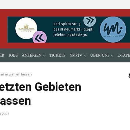
ER
JOBS
ANZEIGEN
TICKETS
NM-TV
ÜBER UNS
E-PAP
kraine wählen lassen
setzten Gebieten
lassen
r 2023