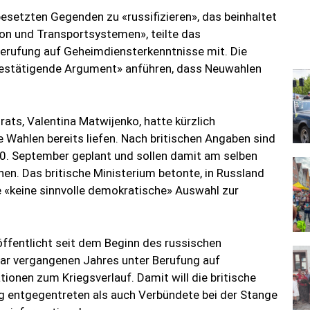
besetzten Gegenden zu «russifizieren», das beinhaltet
on und Transportsystemen», teilte das
erufung auf Geheimdiensterkenntnisse mit. Die
bestätigende Argument» anführen, dass Neuwahlen
ats, Valentina Matwijenko, hatte kürzlich
e Wahlen bereits liefen. Nach britischen Angaben sind
0. September geplant und sollen damit am selben
nen. Das britische Ministerium betonte, in Russland
e «keine sinnvolle demokratische» Auswahl zur
öffentlicht seit dem Beginn des russischen
uar vergangenen Jahres unter Berufung auf
onen zum Kriegsverlauf. Damit will die britische
g entgegentreten als auch Verbündete bei der Stange