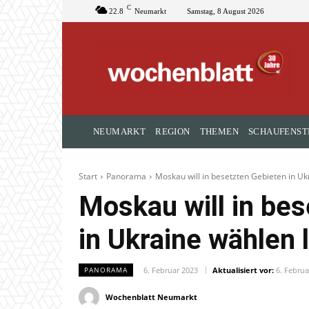
C
22.8
Neumarkt
Samstag, 8 August 2026
NEUMARKT
REGION
THEMEN
SCHAUFENST
Start
Panorama
Moskau will in besetzten Gebieten in U
Moskau will in be
in Ukraine wählen 
6. Februar 2023
Aktualisiert vor:
6. Februa
PANORAMA
Wochenblatt Neumarkt