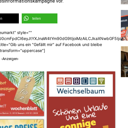
 Desinformationskampagne vor.
en
teilen
eumarkt" style=""
b3J0cmFpdCI6eyJtYXJnaW4tYm90dG9tIjoiMzAiLCJkaXNwbGF5Ijoi
tle="Gib uns ein "Gefällt mir" auf Facebook und bleibe
_transform="uppercase"]
-Anzeigen-