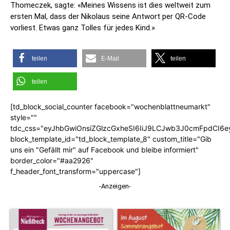
Thomeczek, sagte: «Meines Wissens ist dies weltweit zum
ersten Mal, dass der Nikolaus seine Antwort per QR-Code
vorliest. Etwas ganz Tolles für jedes Kind.»
teilen
E-Mail
teilen
teilen
[td_block_social_counter facebook="wochenblattneumarkt"
style=""
tdc_css="eyJhbGwiOnsiZGlzcGxheSI6IiJ9LCJwb3J0cmFpdCI6
block_template_id="td_block_template_8" custom_title="Gib
uns ein "Gefällt mir" auf Facebook und bleibe informiert"
border_color="#aa2926"
f_header_font_transform="uppercase"]
-Anzeigen-