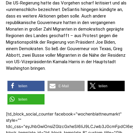
Die US-Regierung hatte das Vorgehen scharf kritisiert und als
«unmenschlich» bezeichnet. DeSantis hingegen kündigte an,
dass es weitere Aktionen geben solle. Auch andere
republikanische Gouverneure hatten in den vergangenen
Monaten in großer Zahl Migranten in demokratisch geprägte
Regionen des Landes geschafft – aus Protest gegen die
Migrationspolitik der Regierung von Präsident Joe Biden,
einem Demokraten. So ließ der Gouverneur von Texas, Greg
Abbott, zwei Busse voller Migranten in die Nähe der Residenz
von US-Vizepräsidentin Kamala Harris in der Hauptstadt
Washington bringen.
teilen
E-Mail
teilen
teilen
[td_block_social_counter facebook="wochenblattneumarkt"
style=""
tdc_css="eyJhbGwiOnsiZGlzcGxheSI6IiJ9LCJwb3J0cmFpdCI6
block_template_id="td_block_template_8" custom_title="Gib