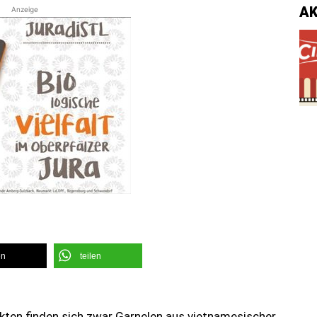
A
Anzeige
en
teilen
kten finden sich zwar Garnelen aus vietnamesischer