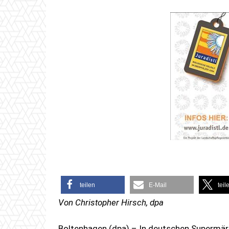
teilen
E-Mail
teil
Von Christopher Hirsch, dpa
Boltenhagen (dpa) – In deutschen Supermär