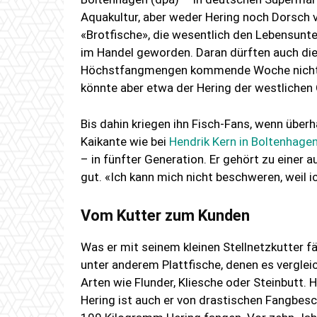
Aquakultur, aber weder Hering noch Dorsch 
«Brotfische», die wesentlich den Lebensunter
im Handel geworden. Daran dürften auch di
Höchstfangmengen kommende Woche nichts än
könnte aber etwa der Hering der westlichen
Bis dahin kriegen ihn Fisch-Fans, wenn über
Kaikante wie bei
Hendrik Kern in Boltenhage
– in fünfter Generation. Er gehört zu einer
gut. «Ich kann mich nicht beschweren, weil 
Vom Kutter zum Kunden
Was er mit seinem kleinen Stellnetzkutter fä
unter anderem Plattfische, denen es verglei
Arten wie Flunder, Kliesche oder Steinbutt
Hering ist auch er von drastischen Fangbesc