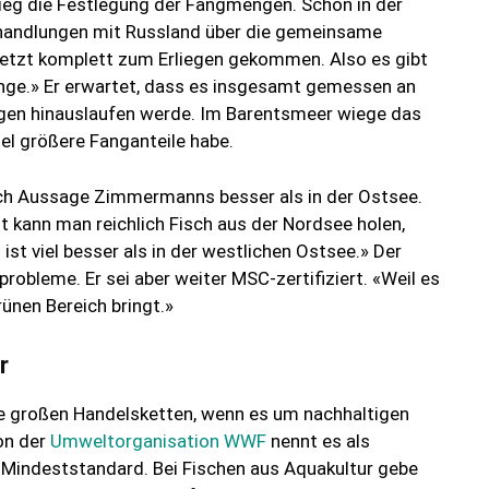
eg die Festlegung der Fangmengen. Schon in der
handlungen mit Russland über die gemeinsame
jetzt komplett zum Erliegen gekommen. Also es gibt
ge.» Er erwartet, dass es insgesamt gemessen an
en hinauslaufen werde. Im Barentsmeer wiege das
iel größere Fanganteile habe.
ach Aussage Zimmermanns besser als in der Ostsee.
 kann man reichlich Fisch aus der Nordsee holen,
ist viel besser als in der westlichen Ostsee.» Der
bleme. Er sei aber weiter MSC-zertifiziert. «Weil es
rünen Bereich bringt.»
r
e großen Handelsketten, wenn es um nachhaltigen
on der
Umweltorganisation WWF
nennt es als
n Mindeststandard. Bei Fischen aus Aquakultur gebe