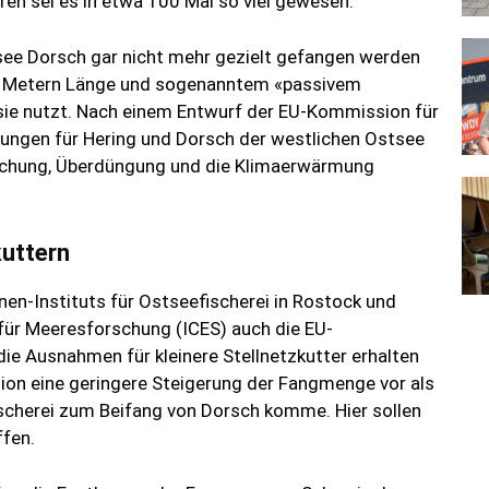
en sei es in etwa 100 Mal so viel gewesen.
tsee Dorsch gar nicht mehr gezielt gefangen werden
lf Metern Länge und sogenanntem «passivem
 sie nutzt. Nach einem Entwurf der EU-Kommission für
ungen für Hering und Dorsch der westlichen Ostsee
ischung, Überdüngung und die Klimaerwärmung
kuttern
en-Instituts für Ostseefischerei in Rostock und
für Meeresforschung (ICES) auch die EU-
ie Ausnahmen für kleinere Stellnetzkutter erhalten
sion eine geringere Steigerung der Fangmenge vor als
ischerei zum Beifang von Dorsch komme. Hier sollen
ffen.