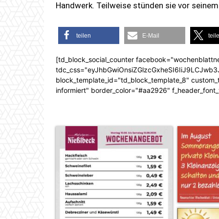
Handwerk. Teilweise stünden sie vor seine
teilen
E-Mail
teil
[td_block_social_counter facebook="wochenblattn
tdc_css="eyJhbGwiOnsiZGlzcGxheSI6IiJ9LCJw
block_template_id="td_block_template_8" custom_ti
informiert" border_color="#aa2926" f_header_font