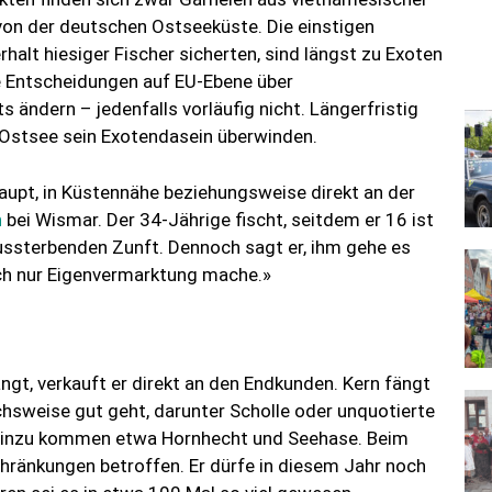
von der deutschen Ostseeküste. Die einstigen
halt hiesiger Fischer sicherten, sind längst zu Exoten
e Entscheidungen auf EU-Ebene über
dern – jedenfalls vorläufig nicht. Längerfristig
 Ostsee sein Exotendasein überwinden.
haupt, in Küstennähe beziehungsweise direkt an der
n
bei Wismar. Der 34-Jährige fischt, seitdem er 16 ist
 aussterbenden Zunft. Dennoch sagt er, ihm gehe es
ich nur Eigenvermarktung mache.»
ngt, verkauft er direkt an den Endkunden. Kern fängt
chsweise gut geht, darunter Scholle oder unquotierte
. Hinzu kommen etwa Hornhecht und Seehase. Beim
hränkungen betroffen. Er dürfe in diesem Jahr noch