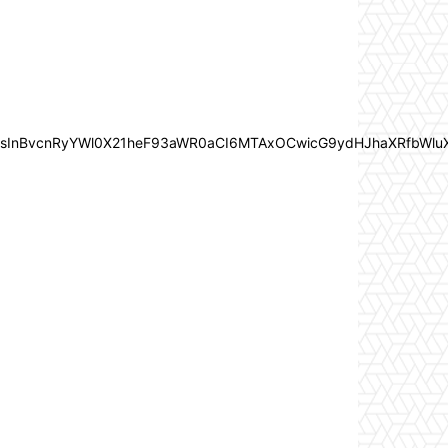
In0sInBvcnRyYWl0X21heF93aWR0aCI6MTAxOCwicG9ydHJhaXRfbWlu