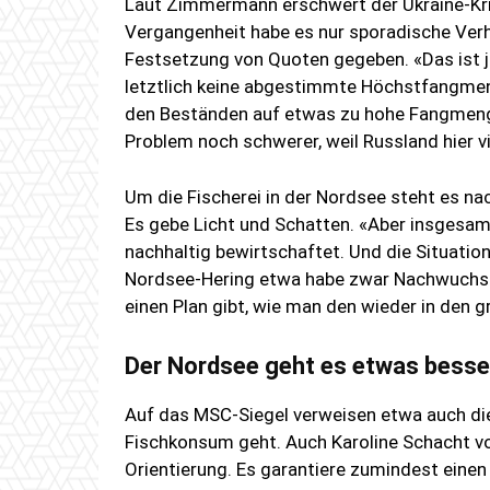
Laut Zimmermann erschwert der Ukraine-Kri
Vergangenheit habe es nur sporadische Ver
Festsetzung von Quoten gegeben. «Das ist 
letztlich keine abgestimmte Höchstfangmen
den Beständen auf etwas zu hohe Fangmeng
Problem noch schwerer, weil Russland hier v
Um die Fischerei in der Nordsee steht es n
Es gebe Licht und Schatten. «Aber insgesamt
nachhaltig bewirtschaftet. Und die Situation 
Nordsee-Hering etwa habe zwar Nachwuchspro
einen Plan gibt, wie man den wieder in den g
Der Nordsee geht es etwas besse
Auf das MSC-Siegel verweisen etwa auch di
Fischkonsum geht. Auch Karoline Schacht v
Orientierung. Es garantiere zumindest eine