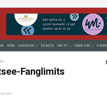
ER
JOBS
ANZEIGEN
TICKETS
NM-TV
ÜBER UNS
E-PAP
tet
tsee-Fanglimits
ober 2022