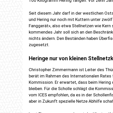
100 Kilogramm Hering fangen. Vor zehn Jahr
Seit diesem Jahr darf in der westlichen Os
und Hering nur noch mit Kuttern unter zwö
Fanggerät», also etwa Stellnetzen wie Kern
kommendes Jahr soll sich an den Beschränk
nichts ändern. Den Beständen haben Überf
zugesetzt.
Heringe nur von kleinen Stellnetz
Christopher Zimmermann ist Leiter des Thün
berät im Rahmen des Internationalen Rates 
Kommission. Er erwartet, dass beim Hering d
bleiben. Für die Scholle schlägt die Kommis
vom ICES empfohlen, da es in der Schollenf
aber in Zukunft spezielle Netze Abhilfe scha