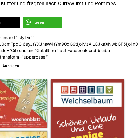
m Kutter und fragten nach Currywurst und Pommes.
en
teilen
eumarkt" style=""
b3J0cmFpdCI6eyJtYXJnaW4tYm90dG9tIjoiMzAiLCJkaXNwbGF5Ijoi
tle="Gib uns ein "Gefällt mir" auf Facebook und bleibe
_transform="uppercase"]
-Anzeigen-