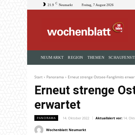
C
21.9
Neumarkt
Freitag, 7 August 2026
NEUMARKT
REGION
THEMEN
SCHAUFENST
Start
Panorama
Erneut strenge Ostsee-Fanglimits erwar
Erneut strenge Os
erwartet
14. Oktober 2022
Aktualisiert vor:
14. Okt
PANORAMA
Wochenblatt Neumarkt