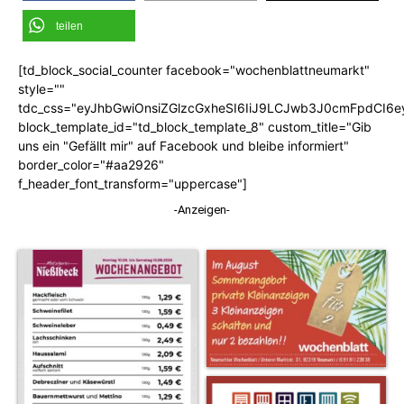
teilen
[td_block_social_counter facebook="wochenblattneumarkt"
style=""
tdc_css="eyJhbGwiOnsiZGlzcGxheSI6IiJ9LCJwb3J0cmFpdCI6
block_template_id="td_block_template_8" custom_title="Gib
uns ein "Gefällt mir" auf Facebook und bleibe informiert"
border_color="#aa2926"
f_header_font_transform="uppercase"]
-Anzeigen-