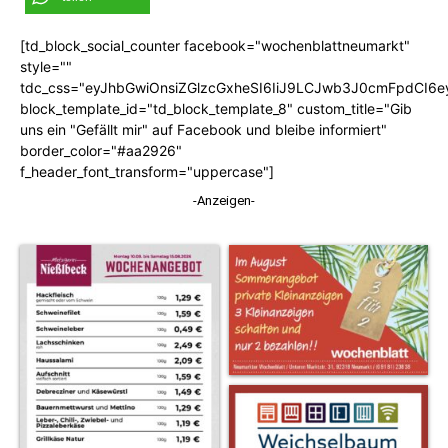
[td_block_social_counter facebook="wochenblattneumarkt"
style=""
tdc_css="eyJhbGwiOnsiZGlzcGxheSI6IiJ9LCJwb3J0cmFpdCI6
block_template_id="td_block_template_8" custom_title="Gib
uns ein "Gefällt mir" auf Facebook und bleibe informiert"
border_color="#aa2926"
f_header_font_transform="uppercase"]
-Anzeigen-