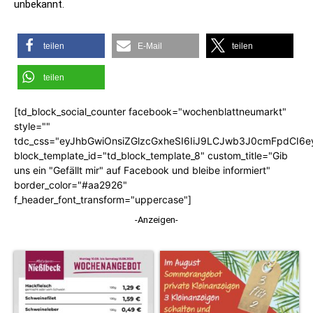
unbekannt.
teilen
E-Mail
teilen
teilen
[td_block_social_counter facebook="wochenblattneumarkt"
style=""
tdc_css="eyJhbGwiOnsiZGlzcGxheSI6IiJ9LCJwb3J0cmFpdCI6
block_template_id="td_block_template_8" custom_title="Gib
uns ein "Gefällt mir" auf Facebook und bleibe informiert"
border_color="#aa2926"
f_header_font_transform="uppercase"]
-Anzeigen-