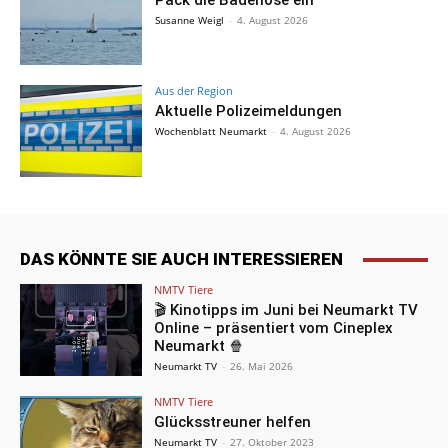
Susanne Weigl
-
4. August 2026
Aus der Region
Aktuelle Polizeimeldungen
Wochenblatt Neumarkt
-
4. August 2026
DAS KÖNNTE SIE AUCH INTERESSIEREN
NMTV Tiere
🎬 Kinotipps im Juni bei Neumarkt TV
Online – präsentiert vom Cineplex
Neumarkt 🍿
Neumarkt TV
-
26. Mai 2026
NMTV Tiere
Glücksstreuner helfen
Neumarkt TV
-
27. Oktober 2023