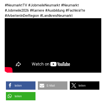
#NeumarktTV #JobmeileNeumarkt #Neumarkt
#Jobmeile2026 #Karriere #Ausbildung #Fachkräfte
#ArbeitenInDerRegion #LandkreisNeumarkt
teilen
E-Mail
teilen
teilen