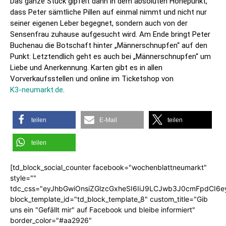
Das ganze Stück gipfelt dann in dem absoluten Höhepunkt,
dass Peter sämtliche Pillen auf einmal nimmt und nicht nur
seiner eigenen Leber begegnet, sondern auch von der
Sensenfrau zuhause aufgesucht wird. Am Ende bringt Peter
Buchenau die Botschaft hinter „Männerschnupfen“ auf den
Punkt: Letztendlich geht es auch bei „Männerschnupfen“ um
Liebe und Anerkennung. Karten gibt es in allen
Vorverkaufsstellen und online im Ticketshop von
K3-neumarkt.de
.
teilen
E-Mail
teilen
teilen
[td_block_social_counter facebook="wochenblattneumarkt"
style=""
tdc_css="eyJhbGwiOnsiZGlzcGxheSI6IiJ9LCJwb3J0cmFpdCI6
block_template_id="td_block_template_8" custom_title="Gib
uns ein "Gefällt mir" auf Facebook und bleibe informiert"
border_color="#aa2926"