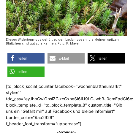
Dieses Widertonmoos gehört zu den Laubmoosen, die kleinen spitzen
Blättchen sind gut zu erkennen. Foto: K. Mayer
teilen
E-Mail
teilen
teilen
[td_block_social_counter facebook="wochenblattneumarkt"
style=""
tdc_css="eyJhbGwiOnsiZGlzcGxheSI6IiJ9LCJwb3J0cmFpdCI6
block_template_id="td_block_template_8" custom_title="Gib
uns ein "Gefällt mir" auf Facebook und bleibe informiert"
border_color="#aa2926"
f_header_font_transform="uppercase"]
-Anzeigen-