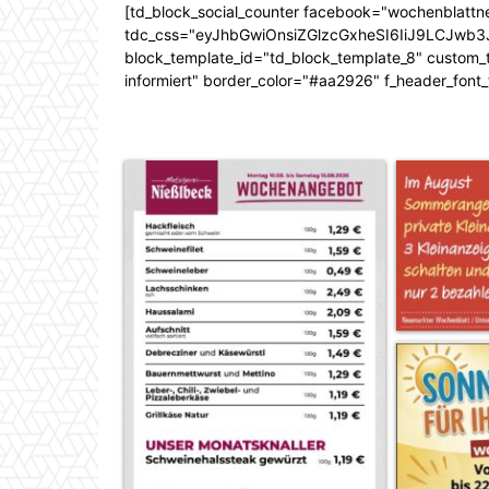
[td_block_social_counter facebook="wochenblattn
tdc_css="eyJhbGwiOnsiZGlzcGxheSI6IiJ9LCJw
block_template_id="td_block_template_8" custom_ti
informiert" border_color="#aa2926" f_header_font