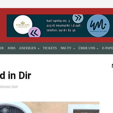
ER
JOBS
ANZEIGEN
TICKETS
NM-TV
ÜBER UNS
E-PAP
d in Dir
 Oktober 2024