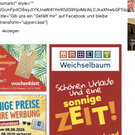
eumarkt" style=""
b3J0cmFpdCI6eyJtYXJnaW4tYm90dG9tIjoiMzAiLCJkaXNwbGF5Ijoi
tle="Gib uns ein "Gefällt mir" auf Facebook und bleibe
_transform="uppercase"]
-Anzeigen-