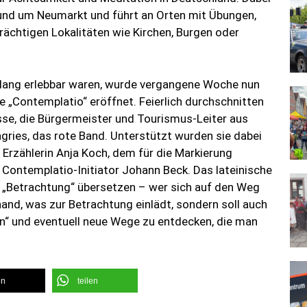
 rund um Neumarkt und führt an Orten mit Übungen,
ächtigen Lokalitäten wie Kirchen, Burgen oder
 lang erlebbar waren, wurde vergangene Woche nun
 „Contemplatio“ eröffnet. Feierlich durchschnitten
asse, die Bürgermeister und Tourismus-Leiter aus
ngries, das rote Band. Unterstützt wurden sie dabei
 Erzählerin Anja Koch, dem für die Markierung
ontemplatio-Initiator Johann Beck. Das lateinische
t „Betrachtung“ übersetzen – wer sich auf den Weg
rhand, was zur Betrachtung einlädt, sondern soll auch
en“ und eventuell neue Wege zu entdecken, die man
en
teilen