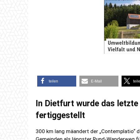
teilen
E-Mail
teil
In Dietfurt wurde das letzt
fertiggestellt
300 km lang mäandert der „Contemplatio“ du
Gemeinden als längster Rund-Wanderweg für