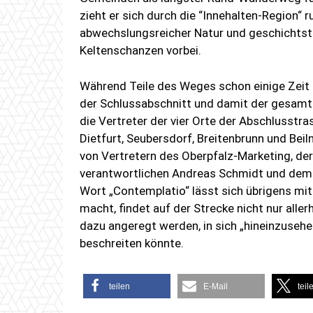
zieht er sich durch die “Innehalten-Region“
abwechslungsreicher Natur und geschichtstr
Keltenschanzen vorbei.
Während Teile des Weges schon einige Zeit
der Schlussabschnitt und damit der gesamte
die Vertreter der vier Orte der Abschlusstr
Dietfurt, Seubersdorf, Breitenbrunn und Beil
von Vertretern des Oberpfalz-Marketing, der
verantwortlichen Andreas Schmidt und dem C
Wort „Contemplatio“ lässt sich übrigens mi
macht, findet auf der Strecke nicht nur alle
dazu angeregt werden, in sich „hineinzuseh
beschreiten könnte.
teilen
E-Mail
teil