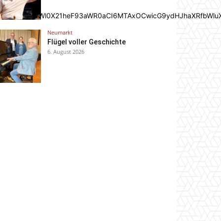
In0sInBvcnRyYWl0X21heF93aWR0aCI6MTAxOCwicG9ydHJhaXRfbWlu
Neumarkt
Flügel voller Geschichte
6. August 2026