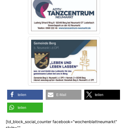
teilen
E-Mail
teilen
teilen
[td_block_social_counter facebook="wochenblattneumarkt"
style=""