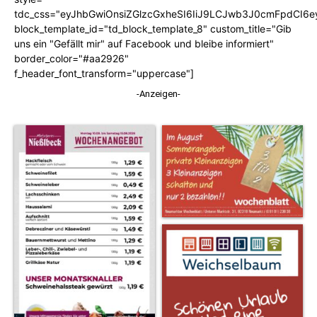
tdc_css="eyJhbGwiOnsiZGlzcGxheSI6IiJ9LCJwb3J0cmFpdCI6
block_template_id="td_block_template_8" custom_title="Gib
uns ein "Gefällt mir" auf Facebook und bleibe informiert"
border_color="#aa2926"
f_header_font_transform="uppercase"]
-Anzeigen-