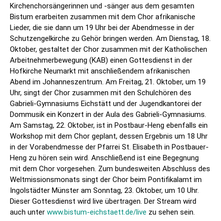
Kirchenchorsängerinnen und -sänger aus dem gesamten
Bistum erarbeiten zusammen mit dem Chor afrikanische
Lieder, die sie dann um 19 Uhr bei der Abendmesse in der
Schutzengelkirche zu Gehör bringen werden. Am Dienstag, 18.
Oktober, gestaltet der Chor zusammen mit der Katholischen
Arbeitnehmerbewegung (KAB) einen Gottesdienst in der
Hofkirche Neumarkt mit anschließendem afrikanischen
Abend im Johanneszentrum. Am Freitag, 21. Oktober, um 19
Uhr, singt der Chor zusammen mit den Schulchören des
Gabrieli-Gymnasiums Eichstätt und der Jugendkantorei der
Dommusik ein Konzert in der Aula des Gabrieli-Gymnasiums.
Am Samstag, 22. Oktober, ist in Postbaur-Heng ebenfalls ein
Workshop mit dem Chor geplant, dessen Ergebnis um 18 Uhr
in der Vorabendmesse der Pfarrei St. Elisabeth in Postbauer-
Heng zu hören sein wird. Anschließend ist eine Begegnung
mit dem Chor vorgesehen. Zum bundesweiten Abschluss des
Weltmissionsmonats singt der Chor beim Pontifikalamt im
Ingolstädter Münster am Sonntag, 23. Oktober, um 10 Uhr.
Dieser Gottesdienst wird live übertragen. Der Stream wird
auch unter
www.bistum-eichstaett.de/live
zu sehen sein.