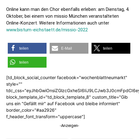
Online kann man den Chor ebenfalls erleben: am Dienstag, 4.
Oktober, bei einem von missio München veranstalteten
Online-Konzert. Weitere Informationen auch unter
www.bistum-eichstaett.de/missio-2022
teilen
E-Mail
teilen
teilen
[td_block_social_counter facebook="wochenblattneumarkt"
style=""
tdc_css="eyJhbGwiOnsiZGlzcGxheSI6IiJ9LCJwb3J0cmFpdCI6
block_template_id="td_block_template_8" custom_title="Gib
uns ein "Gefällt mir" auf Facebook und bleibe informiert"
border_color="#aa2926"
f_header_font_transform="uppercase"]
-Anzeigen-