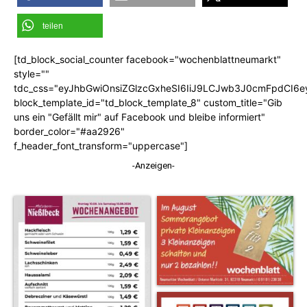
teilen
[td_block_social_counter facebook="wochenblattneumarkt"
style=""
tdc_css="eyJhbGwiOnsiZGlzcGxheSI6IiJ9LCJwb3J0cmFpdCI6
block_template_id="td_block_template_8" custom_title="Gib
uns ein "Gefällt mir" auf Facebook und bleibe informiert"
border_color="#aa2926"
f_header_font_transform="uppercase"]
-Anzeigen-