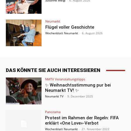
Susanne Weigl
-
6. August 2026
Neumarkt
Flügel voller Geschichte
Wochenblatt Neumarkt
-
6. August 2026
DAS KÖNNTE SIE AUCH INTERESSIEREN
NMTV Veranstaltungstipps
✨ Weihnachtsstimmung pur bei
Neumarkt TV! ✨
Neumarkt TV
-
9. Dezember 2025
Panorama
Protest im Rahmen der Regeln: FIFA
erklärt «One Love»-Verbot
Wochenblatt Neumarkt
-
21. November 2022