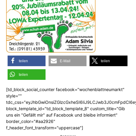
teilen
E-Mail
teilen
teilen
[td_block_social_counter facebook="wochenblattneumarkt"
style=""
tdc_css="eyJhbGwiOnsiZGlzcGxheSI6IiJ9LCJwb3J0cmFpdCI6
block_template_id="td_block_template_8" custom_title="Gib
uns ein "Gefällt mir" auf Facebook und bleibe informiert"
border_color="#aa2926"
f_header_font_transform="uppercase"]